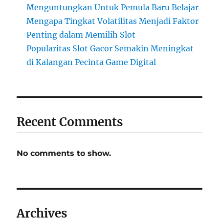
Menguntungkan Untuk Pemula Baru Belajar
Mengapa Tingkat Volatilitas Menjadi Faktor
Penting dalam Memilih Slot
Popularitas Slot Gacor Semakin Meningkat
di Kalangan Pecinta Game Digital
Recent Comments
No comments to show.
Archives