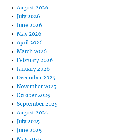
August 2026
July 2026
June 2026
May 2026
April 2026
March 2026
February 2026
January 2026
December 2025
November 2025
October 2025
September 2025
August 2025
July 2025
June 2025
May 2025