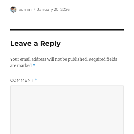
Author
Posted
admin
January 20, 2026
on
Leave a Reply
Your email address will not be published.
Required fields
are marked
*
COMMENT
*