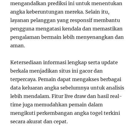
mengandalkan prediksi ini untuk menentukan
angka keberuntungan mereka. Selain itu,
layanan pelanggan yang responsif membantu
pengguna mengatasi kendala dan memastikan
pengalaman bermain lebih menyenangkan dan
aman.
Ketersediaan informasi lengkap serta update
berkala menjadikan situs ini gacor dan
terpercaya. Pemain dapat mengakses berbagai
data keluaran angka sebelumnya untuk analisis
lebih mendalam. Fitur live draw dan hasil real-
time juga memudahkan pemain dalam
mengikuti perkembangan angka togel terkini
secara akurat dan cepat.