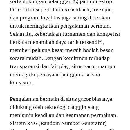
serta dukungan pelanggan 24 jam non-stop.
Fitur-fitur seperti bonus cashback, free spin,
dan program loyalitas juga sering diberikan
untuk meningkatkan pengalaman bermain.
Selain itu, keberadaan turnamen dan kompetisi
berkala menambah daya tarik tersendiri,
memberi peluang besar meraih hadiah besar
secara mudah. Dengan komitmen terhadap
transparansi dan fair play, situs gacor mampu
menjaga kepercayaan pengguna secara
konsisten.
Pengalaman bermain di situs gacor biasanya
didukung oleh teknologi canggih yang
menjamin keadilan dan keamanan permainan.
Sistem RNG (Random Number Generator)