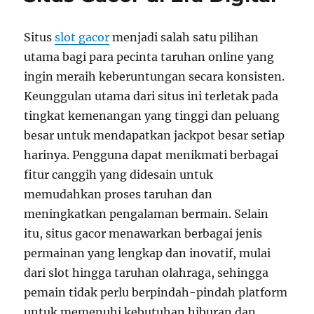
untuk
Memaksimalk
Keuntungan
Situs
slot gacor
menjadi salah satu pilihan
utama bagi para pecinta taruhan online yang
ingin meraih keberuntungan secara konsisten.
Keunggulan utama dari situs ini terletak pada
tingkat kemenangan yang tinggi dan peluang
besar untuk mendapatkan jackpot besar setiap
harinya. Pengguna dapat menikmati berbagai
fitur canggih yang didesain untuk
memudahkan proses taruhan dan
meningkatkan pengalaman bermain. Selain
itu, situs gacor menawarkan berbagai jenis
permainan yang lengkap dan inovatif, mulai
dari slot hingga taruhan olahraga, sehingga
pemain tidak perlu berpindah-pindah platform
untuk memenuhi kebutuhan hiburan dan