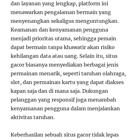
dan layanan yang lengkap, platform ini
menawarkan pengalaman bermain yang
menyenangkan sekaligus menguntungkan.
Keamanan dan kenyamanan pengguna
menjadi prioritas utama, sehingga pemain
dapat bermain tanpa khawatir akan risiko
kehilangan data atau uang. Selain itu, situs
gacor biasanya menyediakan berbagai jenis
permainan menarik, seperti taruhan olahraga,
slot, dan permainan kartu yang dapat diakses
kapan saja dan di mana saja. Dukungan
pelanggan yang responsif juga menambah
kenyamanan pengguna dalam menjalankan
aktivitas taruhan.
Keberhasilan sebuah situs gacor tidak lepas