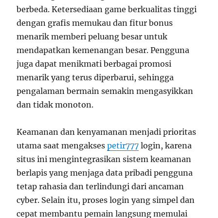
berbeda. Ketersediaan game berkualitas tinggi
dengan grafis memukau dan fitur bonus
menarik memberi peluang besar untuk
mendapatkan kemenangan besar. Pengguna
juga dapat menikmati berbagai promosi
menarik yang terus diperbarui, sehingga
pengalaman bermain semakin mengasyikkan
dan tidak monoton.
Keamanan dan kenyamanan menjadi prioritas
utama saat mengakses
petir777
login, karena
situs ini mengintegrasikan sistem keamanan
berlapis yang menjaga data pribadi pengguna
tetap rahasia dan terlindungi dari ancaman
cyber. Selain itu, proses login yang simpel dan
cepat membantu pemain langsung memulai