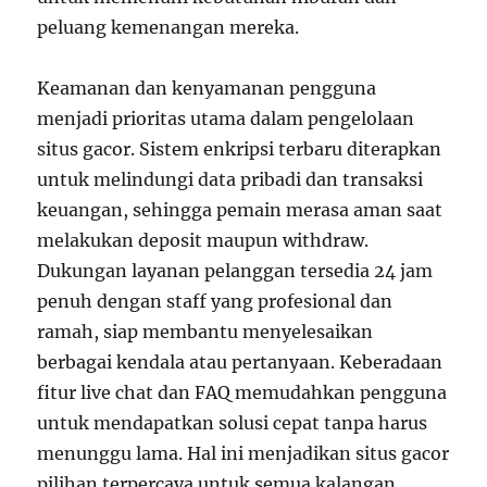
peluang kemenangan mereka.
Keamanan dan kenyamanan pengguna
menjadi prioritas utama dalam pengelolaan
situs gacor. Sistem enkripsi terbaru diterapkan
untuk melindungi data pribadi dan transaksi
keuangan, sehingga pemain merasa aman saat
melakukan deposit maupun withdraw.
Dukungan layanan pelanggan tersedia 24 jam
penuh dengan staff yang profesional dan
ramah, siap membantu menyelesaikan
berbagai kendala atau pertanyaan. Keberadaan
fitur live chat dan FAQ memudahkan pengguna
untuk mendapatkan solusi cepat tanpa harus
menunggu lama. Hal ini menjadikan situs gacor
pilihan terpercaya untuk semua kalangan