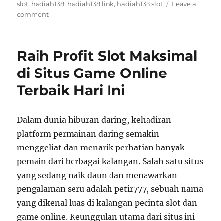
on
slot
,
hadiah138
,
hadiah138 link
,
hadiah138 slot
Leave a
on
comment
Gokil!
Cara
Main
Raih Profit Slot Maksimal
Slot
Online
di Situs Game Online
yang
Terbaik Hari Ini
Bikin
Cuan
Maksimal
Tanpa
Dalam dunia hiburan daring, kehadiran
Ribet
platform permainan daring semakin
menggeliat dan menarik perhatian banyak
pemain dari berbagai kalangan. Salah satu situs
yang sedang naik daun dan menawarkan
pengalaman seru adalah petir777, sebuah nama
yang dikenal luas di kalangan pecinta slot dan
game online. Keunggulan utama dari situs ini