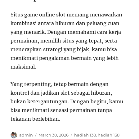
Situs game online slot memang menawarkan
kombinasi antara hiburan dan peluang cuan
yang menarik. Dengan memahami cara kerja
permainan, memilih situs yang tepat, serta
menerapkan strategi yang bijak, kamu bisa
menikmati pengalaman bermain yang lebih
maksimal.
Yang terpenting, tetap bermain dengan
kontrol dan jadikan slot sebagai hiburan,
bukan ketergantungan. Dengan begitu, kamu
bisa menikmati sensasi permainan tanpa
tekanan berlebihan.
Author
Posted
Tags
admin
March 30, 2026
hadiah 138
,
hadiah 138