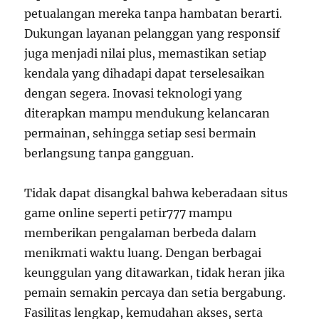
petualangan mereka tanpa hambatan berarti.
Dukungan layanan pelanggan yang responsif
juga menjadi nilai plus, memastikan setiap
kendala yang dihadapi dapat terselesaikan
dengan segera. Inovasi teknologi yang
diterapkan mampu mendukung kelancaran
permainan, sehingga setiap sesi bermain
berlangsung tanpa gangguan.
Tidak dapat disangkal bahwa keberadaan situs
game online seperti petir777 mampu
memberikan pengalaman berbeda dalam
menikmati waktu luang. Dengan berbagai
keunggulan yang ditawarkan, tidak heran jika
pemain semakin percaya dan setia bergabung.
Fasilitas lengkap, kemudahan akses, serta