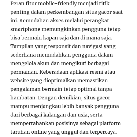
Peran fitur mobile-friendly menjadi titik
penting dalam perkembangan situs gacor saat
ini. Kemudahan akses melalui perangkat
smartphone memungkinkan pengguna tetap
bisa bermain kapan saja dan di mana saja.
Tampilan yang responsif dan navigasi yang
sederhana memudahkan pengguna dalam
mengelola akun dan mengikuti berbagai
permainan. Keberadaan aplikasi resmi atau
website yang dioptimalkan memastikan
pengalaman bermain tetap optimal tanpa
hambatan. Dengan demikian, situs gacor
mampu menjangkau lebih banyak pengguna
dari berbagai kalangan dan usia, serta
mempertahankan posisinya sebagai platform
taruhan online yang unggul dan terpercaya.