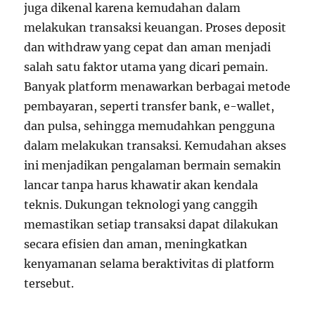
juga dikenal karena kemudahan dalam
melakukan transaksi keuangan. Proses deposit
dan withdraw yang cepat dan aman menjadi
salah satu faktor utama yang dicari pemain.
Banyak platform menawarkan berbagai metode
pembayaran, seperti transfer bank, e-wallet,
dan pulsa, sehingga memudahkan pengguna
dalam melakukan transaksi. Kemudahan akses
ini menjadikan pengalaman bermain semakin
lancar tanpa harus khawatir akan kendala
teknis. Dukungan teknologi yang canggih
memastikan setiap transaksi dapat dilakukan
secara efisien dan aman, meningkatkan
kenyamanan selama beraktivitas di platform
tersebut.