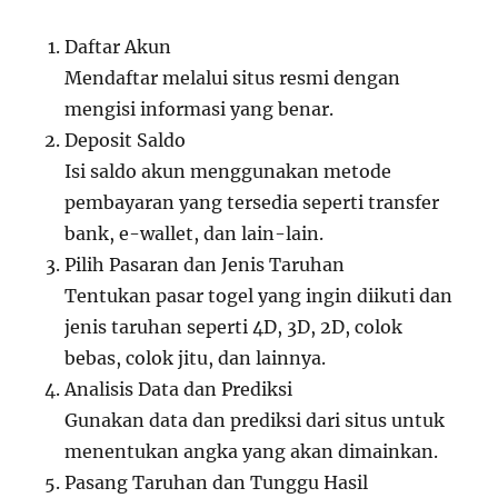
Daftar Akun
Mendaftar melalui situs resmi dengan
mengisi informasi yang benar.
Deposit Saldo
Isi saldo akun menggunakan metode
pembayaran yang tersedia seperti transfer
bank, e-wallet, dan lain-lain.
Pilih Pasaran dan Jenis Taruhan
Tentukan pasar togel yang ingin diikuti dan
jenis taruhan seperti 4D, 3D, 2D, colok
bebas, colok jitu, dan lainnya.
Analisis Data dan Prediksi
Gunakan data dan prediksi dari situs untuk
menentukan angka yang akan dimainkan.
Pasang Taruhan dan Tunggu Hasil