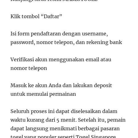
Klik tombol “Daftar”
Isi form pendaftaran dengan username,
password, nomor telepon, dan rekening bank
Verifikasi akun menggunakan email atau
nomor telepon
Masuk ke akun Anda dan lakukan deposit
untuk memulai permainan
Seluruh proses ini dapat diselesaikan dalam
waktu kurang dari 5 menit. Setelah itu, pemain
dapat langsung menikmati berbagai pasaran
togel yang populer seperti Togel Singapore,