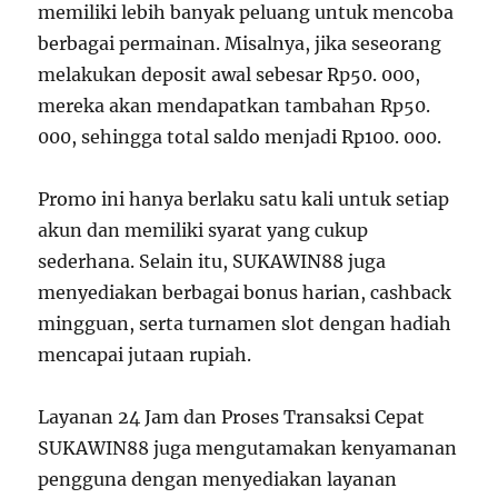
memiliki lebih banyak peluang untuk mencoba
berbagai permainan. Misalnya, jika seseorang
melakukan deposit awal sebesar Rp50. 000,
mereka akan mendapatkan tambahan Rp50.
000, sehingga total saldo menjadi Rp100. 000.
Promo ini hanya berlaku satu kali untuk setiap
akun dan memiliki syarat yang cukup
sederhana. Selain itu, SUKAWIN88 juga
menyediakan berbagai bonus harian, cashback
mingguan, serta turnamen slot dengan hadiah
mencapai jutaan rupiah.
Layanan 24 Jam dan Proses Transaksi Cepat
SUKAWIN88 juga mengutamakan kenyamanan
pengguna dengan menyediakan layanan