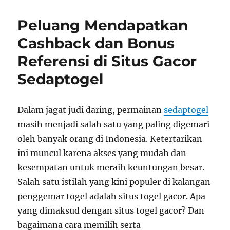
Tempat
Main
Peluang Mendapatkan
Togel
Online
Cashback dan Bonus
Modal
Referensi di Situs Gacor
Receh
Sedaptogel
Dalam jagat judi daring, permainan
sedaptogel
masih menjadi salah satu yang paling digemari
oleh banyak orang di Indonesia. Ketertarikan
ini muncul karena akses yang mudah dan
kesempatan untuk meraih keuntungan besar.
Salah satu istilah yang kini populer di kalangan
penggemar togel adalah situs togel gacor. Apa
yang dimaksud dengan situs togel gacor? Dan
bagaimana cara memilih serta