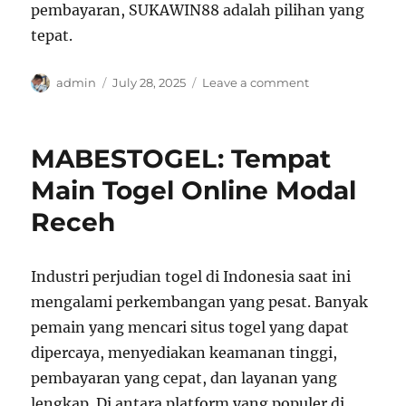
pembayaran, SUKAWIN88 adalah pilihan yang
tepat.
Author
Posted
on
admin
July 28, 2025
Leave a comment
on
SUKAWIN88
Slot
Online
MABESTOGEL: Tempat
Anti
Zonks,
Main Togel Online Modal
Bonusnya
Receh
Gede!
Industri perjudian togel di Indonesia saat ini
mengalami perkembangan yang pesat. Banyak
pemain yang mencari situs togel yang dapat
dipercaya, menyediakan keamanan tinggi,
pembayaran yang cepat, dan layanan yang
lengkap. Di antara platform yang populer di