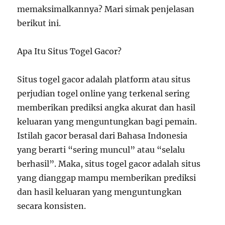
memaksimalkannya? Mari simak penjelasan
berikut ini.
Apa Itu Situs Togel Gacor?
Situs togel gacor adalah platform atau situs
perjudian togel online yang terkenal sering
memberikan prediksi angka akurat dan hasil
keluaran yang menguntungkan bagi pemain.
Istilah gacor berasal dari Bahasa Indonesia
yang berarti “sering muncul” atau “selalu
berhasil”. Maka, situs togel gacor adalah situs
yang dianggap mampu memberikan prediksi
dan hasil keluaran yang menguntungkan
secara konsisten.