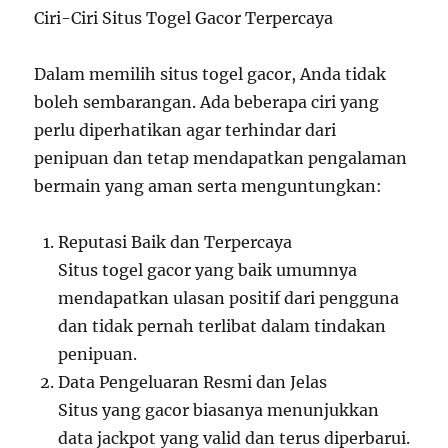
Ciri-Ciri Situs Togel Gacor Terpercaya
Dalam memilih situs togel gacor, Anda tidak
boleh sembarangan. Ada beberapa ciri yang
perlu diperhatikan agar terhindar dari
penipuan dan tetap mendapatkan pengalaman
bermain yang aman serta menguntungkan:
Reputasi Baik dan Terpercaya
Situs togel gacor yang baik umumnya
mendapatkan ulasan positif dari pengguna
dan tidak pernah terlibat dalam tindakan
penipuan.
Data Pengeluaran Resmi dan Jelas
Situs yang gacor biasanya menunjukkan
data jackpot yang valid dan terus diperbarui.