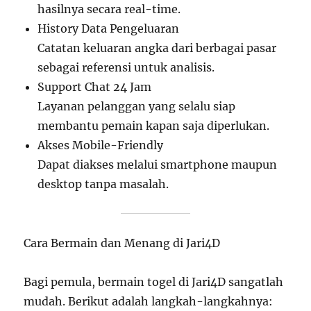
hasilnya secara real-time.
History Data Pengeluaran
Catatan keluaran angka dari berbagai pasar
sebagai referensi untuk analisis.
Support Chat 24 Jam
Layanan pelanggan yang selalu siap
membantu pemain kapan saja diperlukan.
Akses Mobile-Friendly
Dapat diakses melalui smartphone maupun
desktop tanpa masalah.
Cara Bermain dan Menang di Jari4D
Bagi pemula, bermain togel di Jari4D sangatlah
mudah. Berikut adalah langkah-langkahnya: