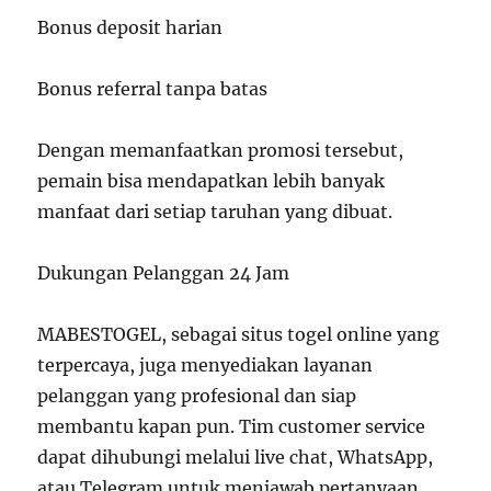
Bonus deposit harian
Bonus referral tanpa batas
Dengan memanfaatkan promosi tersebut,
pemain bisa mendapatkan lebih banyak
manfaat dari setiap taruhan yang dibuat.
Dukungan Pelanggan 24 Jam
MABESTOGEL, sebagai situs togel online yang
terpercaya, juga menyediakan layanan
pelanggan yang profesional dan siap
membantu kapan pun. Tim customer service
dapat dihubungi melalui live chat, WhatsApp,
atau Telegram untuk menjawab pertanyaan