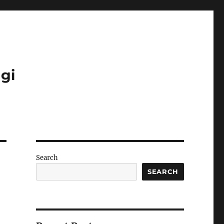
gi
Search
SEARCH