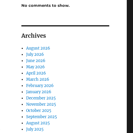
No comments to show.
Archives
August 2026
July 2026
June 2026
May 2026
April 2026
March 2026
February 2026
January 2026
December 2025
November 2025
October 2025
September 2025
August 2025
n
July 2025