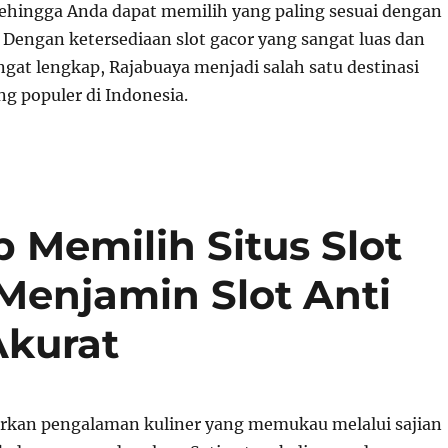
ehingga Anda dapat memilih yang paling sesuai dengan
 Dengan ketersediaan slot gacor yang sangat luas dan
angat lengkap, Rajabuaya menjadi salah satu destinasi
ng populer di Indonesia.
Memilih Situs Slot
Menjamin Slot Anti
Akurat
kan pengalaman kuliner yang memukau melalui sajian