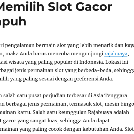
Memilih Slot Gacor
mpuh
ri pengalaman bermain slot yang lebih menarik dan kay
n, maka Anda harus mencoba mengunjungi
rajabuaya
,
nasi wisata yang paling populer di Indonesia. Lokasi ini
agai jenis permainan slot yang berbeda-beda, sehingg
lih yang paling sesuai dengan preferensi Anda.
 salah satu pusat perjudian terbesar di Asia Tenggara,
 berbagai jenis permainan, termasuk slot, mesin bingo
ainan kartu. Salah satu keunggulan Rajabuaya adalah
t gacor yang sangat luas, sehingga Anda dapat
ainan yang paling cocok dengan kebutuhan Anda. Slot