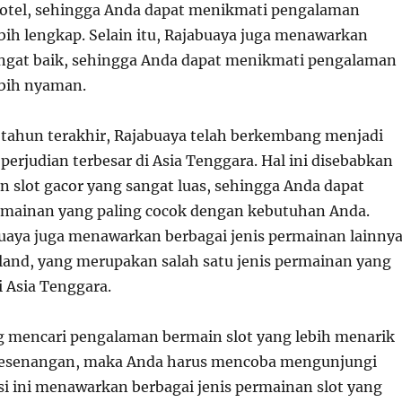
otel, sehingga Anda dapat menikmati pengalaman
bih lengkap. Selain itu, Rajabuaya juga menawarkan
ngat baik, sehingga Anda dapat menikmati pengalaman
bih nyaman.
tahun terakhir, Rajabuaya telah berkembang menjadi
 perjudian terbesar di Asia Tenggara. Hal ini disebabkan
n slot gacor yang sangat luas, sehingga Anda dapat
ainan yang paling cocok dengan kebutuhan Anda.
abuaya juga menawarkan berbagai jenis permainan lainnya
ailand, yang merupakan salah satu jenis permainan yang
i Asia Tenggara.
g mencari pengalaman bermain slot yang lebih menarik
kesenangan, maka Anda harus mencoba mengunjungi
si ini menawarkan berbagai jenis permainan slot yang