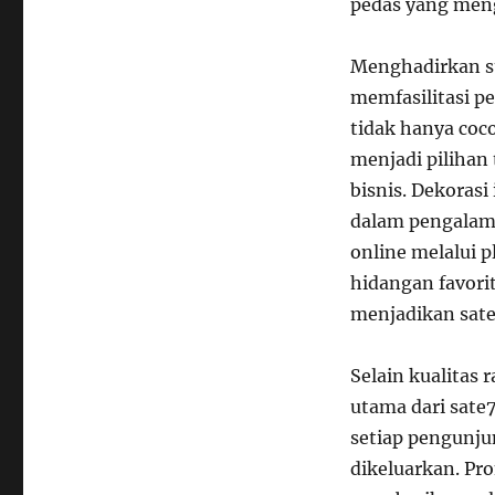
pedas yang meng
Menghadirkan su
memfasilitasi p
tidak hanya coc
menjadi piliha
bisnis. Dekorasi
dalam pengalam
online melalui
hidangan favori
menjadikan sate7
Selain kualitas 
utama dari sate
setiap pengunju
dikeluarkan. Pro