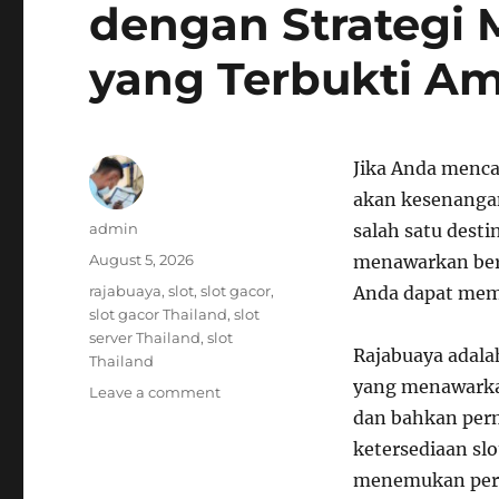
dengan Strategi 
yang Terbukti A
Jika Anda menca
akan kesenanga
Author
admin
salah satu desti
Posted
August 5, 2026
menawarkan berb
on
Tags
rajabuaya
,
slot
,
slot gacor
,
Anda dapat memi
slot gacor Thailand
,
slot
server Thailand
,
slot
Rajabuaya adalah
Thailand
yang menawarkan
on
Leave a comment
Rasakan
dan bahkan perm
Keuntungan
ketersediaan slo
Maksimal
menemukan perm
dengan