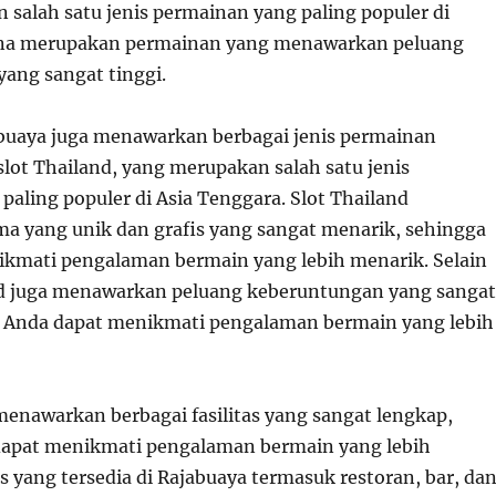
 salah satu jenis permainan yang paling populer di
ena merupakan permainan yang menawarkan peluang
ang sangat tinggi.
jabuaya juga menawarkan berbagai jenis permainan
 slot Thailand, yang merupakan salah satu jenis
paling populer di Asia Tenggara. Slot Thailand
 yang unik dan grafis yang sangat menarik, sehingga
kmati pengalaman bermain yang lebih menarik. Selain
and juga menawarkan peluang keberuntungan yang sangat
a Anda dapat menikmati pengalaman bermain yang lebih
menawarkan berbagai fasilitas yang sangat lengkap,
dapat menikmati pengalaman bermain yang lebih
s yang tersedia di Rajabuaya termasuk restoran, bar, da