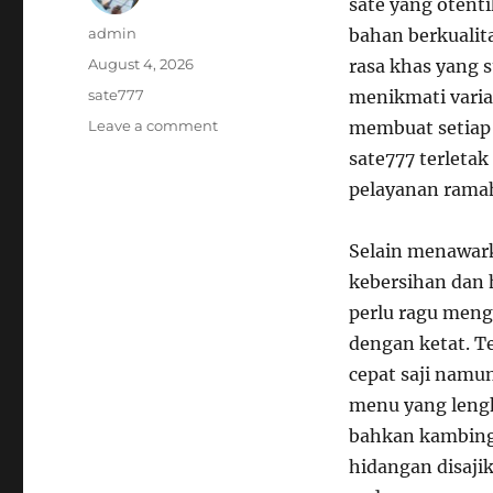
sate yang otent
Author
admin
bahan berkualit
Posted
August 4, 2026
rasa khas yang s
on
Tags
sate777
menikmati varia
on
Leave a comment
membuat setiap
Panduan
sate777 terleta
Lengkap
pelayanan rama
Memilih
Situs
Slot
Selain menawark
Terpercaya
kebersihan dan 
yang
Menjamin
perlu ragu meng
Slot
dengan ketat. T
Anti
cepat saji namu
Rungkad
Paling
menu yang lengk
Akurat
bahkan kambing,
hidangan disaji