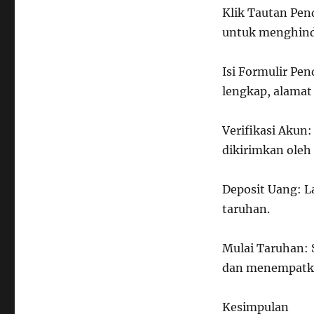
Klik Tautan Pe
untuk menghinda
Isi Formulir Pe
lengkap, alamat
Verifikasi Akun:
dikirimkan ole
Deposit Uang: L
taruhan.
Mulai Taruhan: 
dan menempatka
Kesimpulan