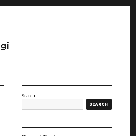
gi
Search
SEARCH