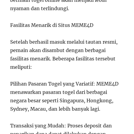
bermain togel online akan menjadi lebih
nyaman dan terlindungi.
Fasilitas Menarik di Situs MEME4D
Setelah berhasil masuk melalui tautan resmi,
pemain akan disambut dengan berbagai
fasilitas menarik. Beberapa fasilitas tersebut
meliputi:
Pilihan Pasaran Togel yang Variatif: MEME4D
menawarkan pasaran togel dari berbagai
negara besar seperti Singapura, Hongkong,
Sydney, Macau, dan lebih banyak lagi.
Transaksi yang Mudah: Proses deposit dan