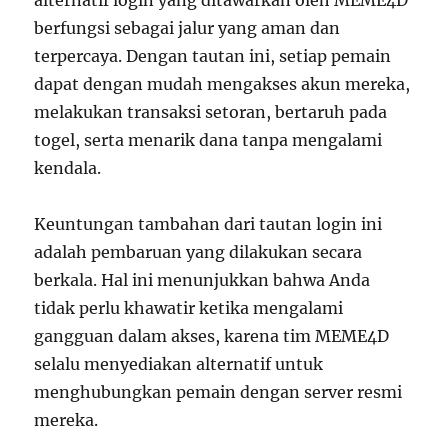
alternatif login yang ditawarkan oleh MEME4D
berfungsi sebagai jalur yang aman dan
terpercaya. Dengan tautan ini, setiap pemain
dapat dengan mudah mengakses akun mereka,
melakukan transaksi setoran, bertaruh pada
togel, serta menarik dana tanpa mengalami
kendala.
Keuntungan tambahan dari tautan login ini
adalah pembaruan yang dilakukan secara
berkala. Hal ini menunjukkan bahwa Anda
tidak perlu khawatir ketika mengalami
gangguan dalam akses, karena tim MEME4D
selalu menyediakan alternatif untuk
menghubungkan pemain dengan server resmi
mereka.