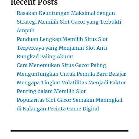
Recent Posts
Rasakan Keuntungan Maksimal dengan
Strategi Memilih Slot Gacor yang Terbukti
Ampuh
Panduan Lengkap Memilih Situs Slot
Terpercaya yang Menjamin Slot Anti
Rungkad Paling Akurat
Cara Menemukan Situs Gacor Paling
Menguntungkan Untuk Pemula Baru Belajar
Mengapa Tingkat Volatilitas Menjadi Faktor
Penting dalam Memilih Slot
Popularitas Slot Gacor Semakin Meningkat
di Kalangan Pecinta Game Digital