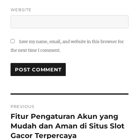
WEBSITE
Save my name, email, and website in this browser for
the next time I comment.
Post
PREVIOUS
navigation
Fitur Pengaturan Akun yang
Previous
post:
Mudah dan Aman di Situs Slot
Gacor Terpercaya