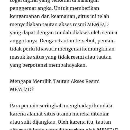
togel digital yang terkenal di kalangan
penggemar angka. Untuk memberikan
kenyamanan dan keamanan, situs ini telah
menyediakan tautan akses resmi MEME4D
yang dapat dengan mudah diakses oleh semua
anggotanya. Dengan tautan tersebut, pemain
tidak perlu khawatir mengenai kemungkinan
masuk ke situs yang tidak resmi atau tautan
yang berpotensi membahayakan.
Mengapa Memilih Tautan Akses Resmi
MEME4D?
Para pemain seringkali menghadapi kendala
karena alamat situs utama mereka diblokir
atau sulit dijangkau. Oleh karena itu, tautan