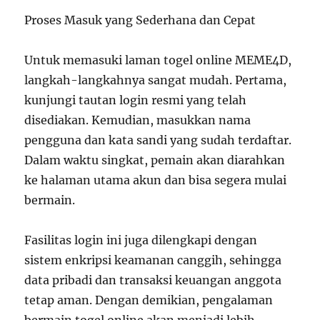
Proses Masuk yang Sederhana dan Cepat
Untuk memasuki laman togel online MEME4D,
langkah-langkahnya sangat mudah. Pertama,
kunjungi tautan login resmi yang telah
disediakan. Kemudian, masukkan nama
pengguna dan kata sandi yang sudah terdaftar.
Dalam waktu singkat, pemain akan diarahkan
ke halaman utama akun dan bisa segera mulai
bermain.
Fasilitas login ini juga dilengkapi dengan
sistem enkripsi keamanan canggih, sehingga
data pribadi dan transaksi keuangan anggota
tetap aman. Dengan demikian, pengalaman