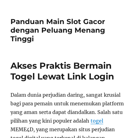
Panduan Main Slot Gacor
dengan Peluang Menang
Tinggi
Akses Praktis Bermain
Togel Lewat Link Login
Dalam dunia perjudian daring, sangat krusial
bagi para pemain untuk menemukan platform
yang aman serta dapat diandalkan. Salah satu
pilihan yang kini populer adalah
togel
MEME4D, yang merupakan situs perjudian