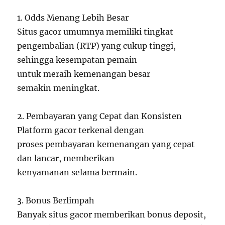
1. Odds Menang Lebih Besar
Situs gacor umumnya memiliki tingkat
pengembalian (RTP) yang cukup tinggi,
sehingga kesempatan pemain
untuk meraih kemenangan besar
semakin meningkat.
2. Pembayaran yang Cepat dan Konsisten
Platform gacor terkenal dengan
proses pembayaran kemenangan yang cepat
dan lancar, memberikan
kenyamanan selama bermain.
3. Bonus Berlimpah
Banyak situs gacor memberikan bonus deposit,