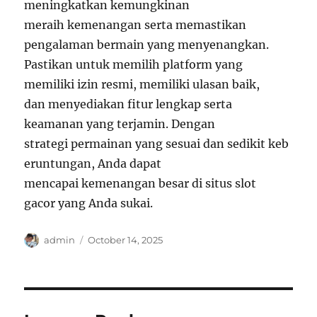
meningkatkan kemungkinan
meraih kemenangan serta memastikan
pengalaman bermain yang menyenangkan.
Pastikan untuk memilih platform yang
memiliki izin resmi, memiliki ulasan baik,
dan menyediakan fitur lengkap serta
keamanan yang terjamin. Dengan
strategi permainan yang sesuai dan sedikit keb
eruntungan, Anda dapat
mencapai kemenangan besar di situs slot
gacor yang Anda sukai.
Author
Posted
admin
October 14, 2025
on