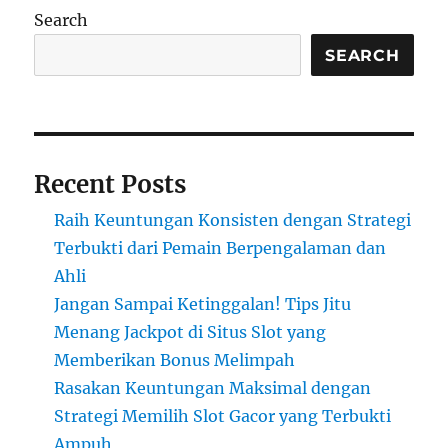
Search
SEARCH
Recent Posts
Raih Keuntungan Konsisten dengan Strategi
Terbukti dari Pemain Berpengalaman dan
Ahli
Jangan Sampai Ketinggalan! Tips Jitu
Menang Jackpot di Situs Slot yang
Memberikan Bonus Melimpah
Rasakan Keuntungan Maksimal dengan
Strategi Memilih Slot Gacor yang Terbukti
Ampuh