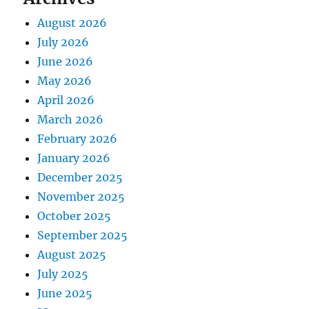
August 2026
July 2026
June 2026
May 2026
April 2026
March 2026
February 2026
January 2026
December 2025
November 2025
October 2025
September 2025
August 2025
July 2025
June 2025