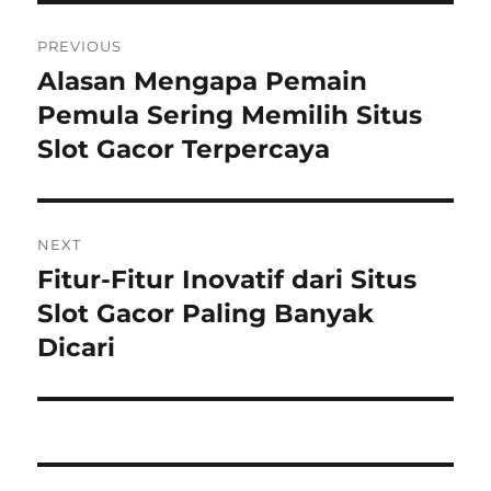
Post
PREVIOUS
navigation
Alasan Mengapa Pemain
Previous
post:
Pemula Sering Memilih Situs
Slot Gacor Terpercaya
NEXT
Fitur-Fitur Inovatif dari Situs
Next
post:
Slot Gacor Paling Banyak
Dicari