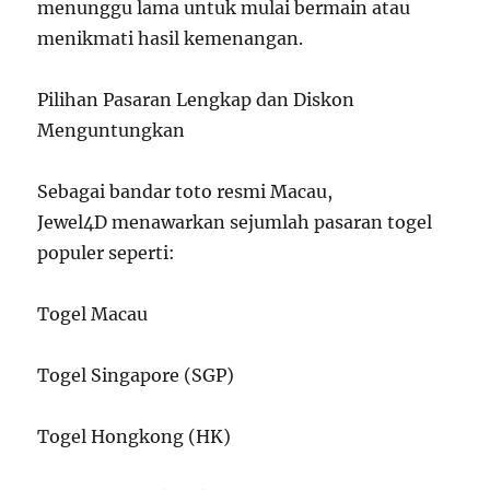
menunggu lama untuk mulai bermain atau
menikmati hasil kemenangan.
Pilihan Pasaran Lengkap dan Diskon
Menguntungkan
Sebagai bandar toto resmi Macau,
Jewel4D menawarkan sejumlah pasaran togel
populer seperti:
Togel Macau
Togel Singapore (SGP)
Togel Hongkong (HK)