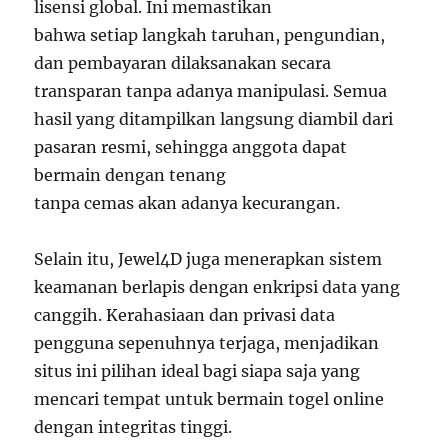
lisensi global. Ini memastikan
bahwa setiap langkah taruhan, pengundian,
dan pembayaran dilaksanakan secara
transparan tanpa adanya manipulasi. Semua
hasil yang ditampilkan langsung diambil dari
pasaran resmi, sehingga anggota dapat
bermain dengan tenang
tanpa cemas akan adanya kecurangan.
Selain itu, Jewel4D juga menerapkan sistem
keamanan berlapis dengan enkripsi data yang
canggih. Kerahasiaan dan privasi data
pengguna sepenuhnya terjaga, menjadikan
situs ini pilihan ideal bagi siapa saja yang
mencari tempat untuk bermain togel online
dengan integritas tinggi.