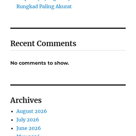
Rungkad Paling Akurat
Recent Comments
No comments to show.
Archives
August 2026
July 2026
June 2026