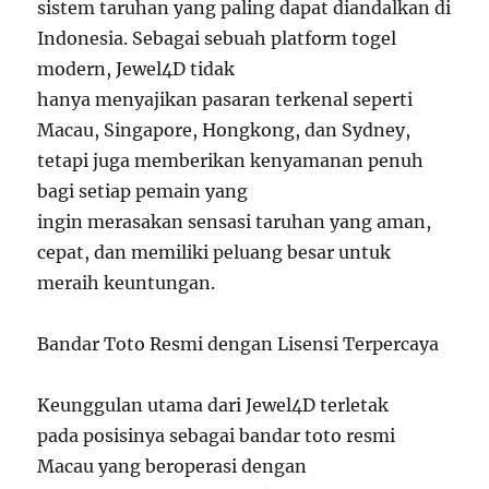
sistem taruhan yang paling dapat diandalkan di
Indonesia. Sebagai sebuah platform togel
modern, Jewel4D tidak
hanya menyajikan pasaran terkenal seperti
Macau, Singapore, Hongkong, dan Sydney,
tetapi juga memberikan kenyamanan penuh
bagi setiap pemain yang
ingin merasakan sensasi taruhan yang aman,
cepat, dan memiliki peluang besar untuk
meraih keuntungan.
Bandar Toto Resmi dengan Lisensi Terpercaya
Keunggulan utama dari Jewel4D terletak
pada posisinya sebagai bandar toto resmi
Macau yang beroperasi dengan