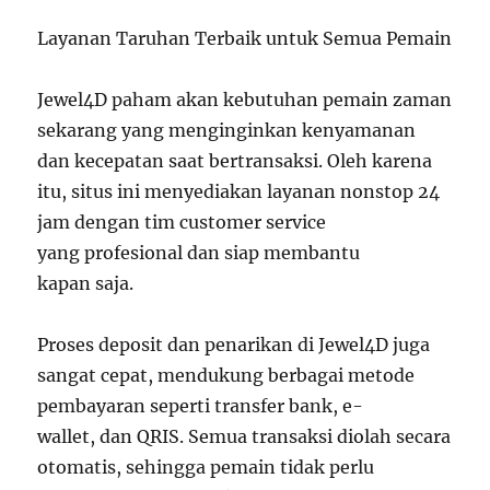
Layanan Taruhan Terbaik untuk Semua Pemain
Jewel4D paham akan kebutuhan pemain zaman
sekarang yang menginginkan kenyamanan
dan kecepatan saat bertransaksi. Oleh karena
itu, situs ini menyediakan layanan nonstop 24
jam dengan tim customer service
yang profesional dan siap membantu
kapan saja.
Proses deposit dan penarikan di Jewel4D juga
sangat cepat, mendukung berbagai metode
pembayaran seperti transfer bank, e-
wallet, dan QRIS. Semua transaksi diolah secara
otomatis, sehingga pemain tidak perlu