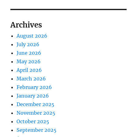
Archives
August 2026
July 2026
June 2026
May 2026
April 2026
March 2026
February 2026
January 2026
December 2025
November 2025
October 2025
September 2025