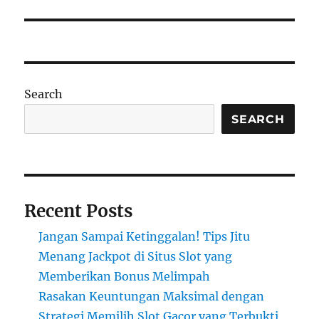
Search
SEARCH
Recent Posts
Jangan Sampai Ketinggalan! Tips Jitu
Menang Jackpot di Situs Slot yang
Memberikan Bonus Melimpah
Rasakan Keuntungan Maksimal dengan
Strategi Memilih Slot Gacor yang Terbukti