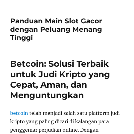
Panduan Main Slot Gacor
dengan Peluang Menang
Tinggi
Betcoin: Solusi Terbaik
untuk Judi Kripto yang
Cepat, Aman, dan
Menguntungkan
betcoin
telah menjadi salah satu platform judi
kripto yang paling dicari di kalangan para
penggemar perjudian online. Dengan