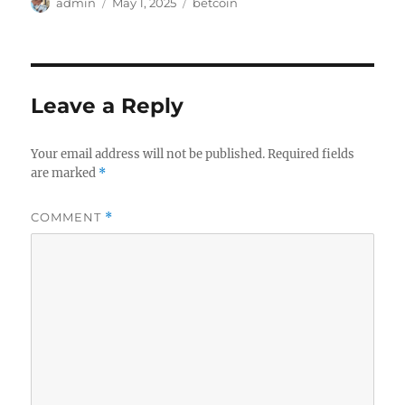
Author
Posted
Tags
admin
May 1, 2025
betcoin
on
Leave a Reply
Your email address will not be published.
Required fields
are marked
*
COMMENT
*