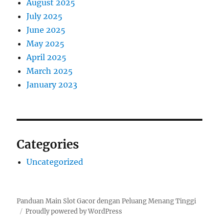
August 2025
July 2025
June 2025
May 2025
April 2025
March 2025
January 2023
Categories
Uncategorized
Panduan Main Slot Gacor dengan Peluang Menang Tinggi
Proudly powered by WordPress