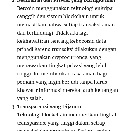
Keamanan dan Privasi yang Ditingkatkan
Betcoin menggunakan teknologi enkripsi
canggih dan sistem blockchain untuk
memastikan bahwa setiap transaksi aman
dan terlindungi. Tidak ada lagi
kekhawatiran tentang kebocoran data
pribadi karena transaksi dilakukan dengan
menggunakan cryptocurrency, yang
menawarkan tingkat privasi yang lebih
tinggi. Ini memberikan rasa aman bagi
pemain yang ingin berjudi tanpa harus
khawatir informasi mereka jatuh ke tangan
yang salah.
Transparansi yang Dijamin
Teknologi blockchain memberikan tingkat
transparansi yang tinggi dalam setiap