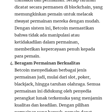
transaksi dan permainan. Setiap taruhan
dicatat secara permanen di blockchain, yang
memungkinkan pemain untuk melacak
riwayat permainan mereka dengan mudah.
Dengan sistem ini, Betcoin memastikan
bahwa tidak ada manipulasi atau
ketidakadilan dalam permainan,
memberikan kepercayaan penuh kepada
para pemain.
Beragam Permainan Berkualitas
Betcoin menyediakan berbagai jenis
permainan judi, mulai dari slot, poker,
blackjack, hingga taruhan olahraga. Semua
permainan ini didukung oleh penyedia
perangkat lunak terkemuka yang menjamin
kualitas dan keadilan. Dengan pilihan