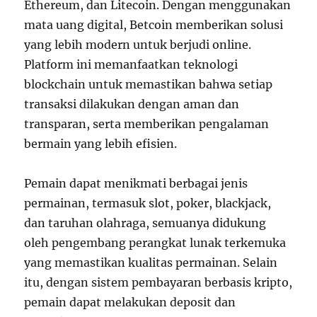
Ethereum, dan Litecoin. Dengan menggunakan
mata uang digital, Betcoin memberikan solusi
yang lebih modern untuk berjudi online.
Platform ini memanfaatkan teknologi
blockchain untuk memastikan bahwa setiap
transaksi dilakukan dengan aman dan
transparan, serta memberikan pengalaman
bermain yang lebih efisien.
Pemain dapat menikmati berbagai jenis
permainan, termasuk slot, poker, blackjack,
dan taruhan olahraga, semuanya didukung
oleh pengembang perangkat lunak terkemuka
yang memastikan kualitas permainan. Selain
itu, dengan sistem pembayaran berbasis kripto,
pemain dapat melakukan deposit dan