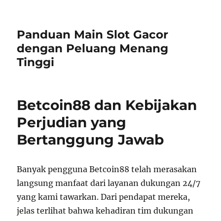
Panduan Main Slot Gacor
dengan Peluang Menang
Tinggi
Betcoin88 dan Kebijakan
Perjudian yang
Bertanggung Jawab
Banyak pengguna Betcoin88 telah merasakan
langsung manfaat dari layanan dukungan 24/7
yang kami tawarkan. Dari pendapat mereka,
jelas terlihat bahwa kehadiran tim dukungan