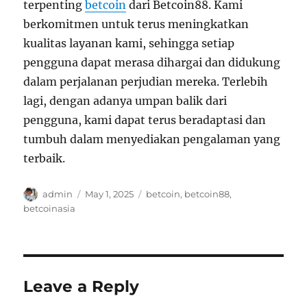
terpenting
betcoin
dari Betcoin88. Kami
berkomitmen untuk terus meningkatkan
kualitas layanan kami, sehingga setiap
pengguna dapat merasa dihargai dan didukung
dalam perjalanan perjudian mereka. Terlebih
lagi, dengan adanya umpan balik dari
pengguna, kami dapat terus beradaptasi dan
tumbuh dalam menyediakan pengalaman yang
terbaik.
Author
Posted
Tags
admin
May 1, 2025
betcoin
,
betcoin88
,
on
betcoinasia
Leave a Reply