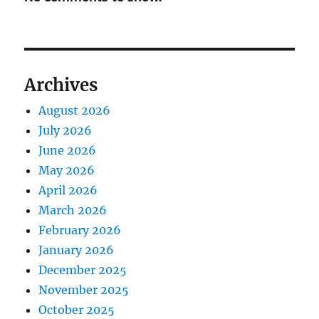
Archives
August 2026
July 2026
June 2026
May 2026
April 2026
March 2026
February 2026
January 2026
December 2025
November 2025
October 2025