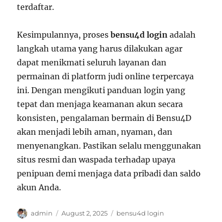
terdaftar.
Kesimpulannya, proses
bensu4d login
adalah
langkah utama yang harus dilakukan agar
dapat menikmati seluruh layanan dan
permainan di platform judi online terpercaya
ini. Dengan mengikuti panduan login yang
tepat dan menjaga keamanan akun secara
konsisten, pengalaman bermain di Bensu4D
akan menjadi lebih aman, nyaman, dan
menyenangkan. Pastikan selalu menggunakan
situs resmi dan waspada terhadap upaya
penipuan demi menjaga data pribadi dan saldo
akun Anda.
Author
Posted
Tags
admin
August 2, 2025
bensu4d login