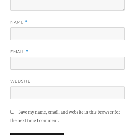
NAME
*
EMAIL
*
WEBSITE
Save my name, email, and website in this browser for
the next time I comment.