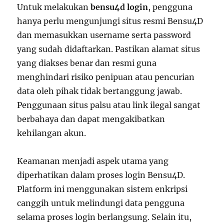
Untuk melakukan
bensu4d login
, pengguna
hanya perlu mengunjungi situs resmi Bensu4D
dan memasukkan username serta password
yang sudah didaftarkan. Pastikan alamat situs
yang diakses benar dan resmi guna
menghindari risiko penipuan atau pencurian
data oleh pihak tidak bertanggung jawab.
Penggunaan situs palsu atau link ilegal sangat
berbahaya dan dapat mengakibatkan
kehilangan akun.
Keamanan menjadi aspek utama yang
diperhatikan dalam proses login Bensu4D.
Platform ini menggunakan sistem enkripsi
canggih untuk melindungi data pengguna
selama proses login berlangsung. Selain itu,