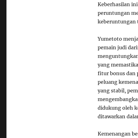
Keberhasilan in
peruntungan me
keberuntungan t
Yumetoto menjad
pemain judi dar
menguntungkan. 
yang memastikan
fitur bonus dan
peluang kemenan
yang stabil, pe
mengembangkan s
didukung oleh k
ditawarkan dala
Kemenangan besa