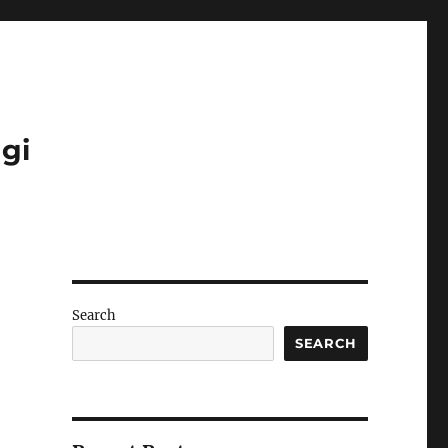
gi
Search
SEARCH