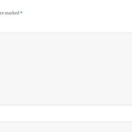
 are marked
*