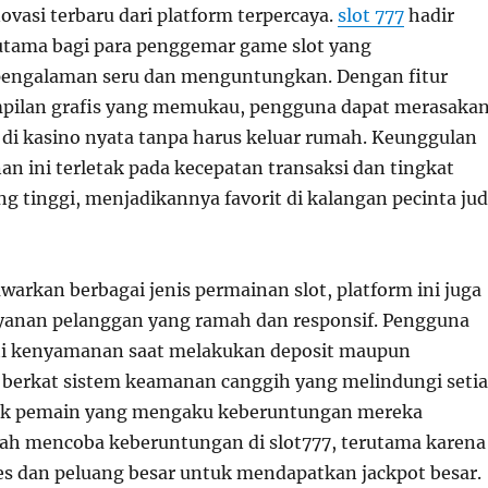
vasi terbaru dari platform terpercaya.
slot 777
hadir
 utama bagi para penggemar game slot yang
engalaman seru dan menguntungkan. Dengan fitur
mpilan grafis yang memukau, pengguna dapat merasaka
 di kasino nyata tanpa harus keluar rumah. Keunggulan
an ini terletak pada kecepatan transaksi dan tingkat
 tinggi, menjadikannya favorit di kalangan pecinta jud
arkan berbagai jenis permainan slot, platform ini juga
yanan pelanggan yang ramah dan responsif. Pengguna
i kenyamanan saat melakukan deposit maupun
 berkat sistem keamanan canggih yang melindungi seti
yak pemain yang mengaku keberuntungan mereka
ah mencoba keberuntungan di slot777, terutama karena
 dan peluang besar untuk mendapatkan jackpot besar.