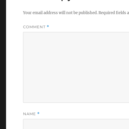
Your email address will not be published.
Required fields
COMMENT
*
NAME
*