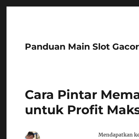
Panduan Main Slot Gaco
Cara Pintar Mema
untuk Profit Mak
Mendapatkan ke