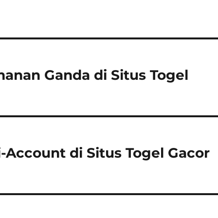
anan Ganda di Situs Togel
-Account di Situs Togel Gacor