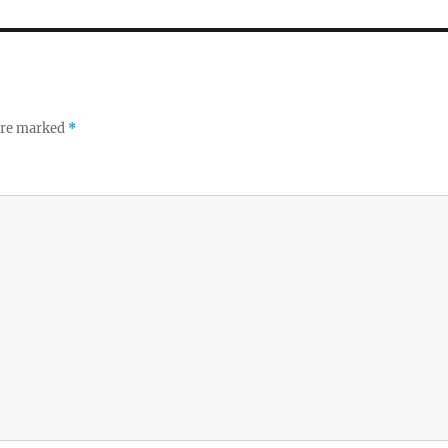
 are marked
*