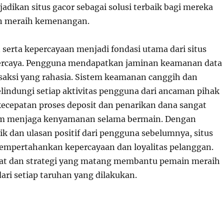
dikan situs gacor sebagai solusi terbaik bagi mereka
in meraih kemenangan.
 serta kepercayaan menjadi fondasi utama dari situs
percaya. Pengguna mendapatkan jaminan keamanan data
nsaksi yang rahasia. Sistem keamanan canggih dan
elindungi setiap aktivitas pengguna dari ancaman pihak
, kecepatan proses deposit dan penarikan dana sangat
 menjaga kenyamanan selama bermain. Dengan
ik dan ulasan positif dari pengguna sebelumnya, situs
mpertahankan kepercayaan dan loyalitas pelanggan.
pat dan strategi yang matang membantu pemain meraih
ari setiap taruhan yang dilakukan.