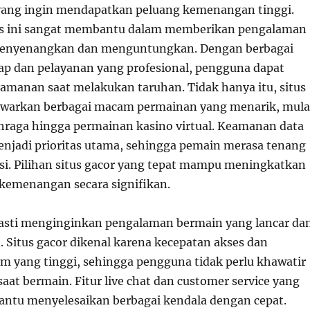
yang ingin mendapatkan peluang kemenangan tinggi.
us ini sangat membantu dalam memberikan pengalaman
enyenangkan dan menguntungkan. Dengan berbagai
kap dan pelayanan yang profesional, pengguna dapat
manan saat melakukan taruhan. Tidak hanya itu, situs
awarkan berbagai macam permainan yang menarik, mula
ahraga hingga permainan kasino virtual. Keamanan data
enjadi prioritas utama, sehingga pemain merasa tenang
si. Pilihan situs gacor yang tepat mampu meningkatkan
kemenangan secara signifikan.
asti menginginkan pengalaman bermain yang lancar da
 Situs gacor dikenal karena kecepatan akses dan
orm yang tinggi, sehingga pengguna tidak perlu khawatir
at bermain. Fitur live chat dan customer service yang
ntu menyelesaikan berbagai kendala dengan cepat.