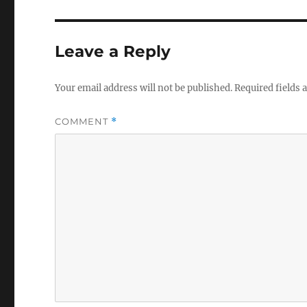
Leave a Reply
Your email address will not be published.
Required fields
COMMENT
*