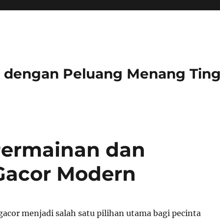
r dengan Peluang Menang Ting
Permainan dan
s Gacor Modern
gacor menjadi salah satu pilihan utama bagi pecinta