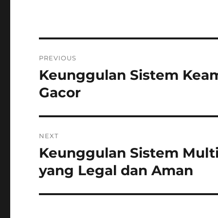
Post
PREVIOUS
navigation
Keunggulan Sistem Keam
Previous
post:
Gacor
NEXT
Keunggulan Sistem Multi
Next
post:
yang Legal dan Aman