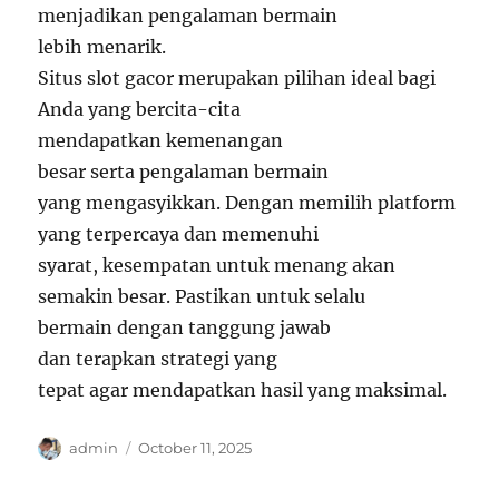
menjadikan pengalaman bermain
lebih menarik.
Situs slot gacor merupakan pilihan ideal bagi
Anda yang bercita-cita
mendapatkan kemenangan
besar serta pengalaman bermain
yang mengasyikkan. Dengan memilih platform
yang terpercaya dan memenuhi
syarat, kesempatan untuk menang akan
semakin besar. Pastikan untuk selalu
bermain dengan tanggung jawab
dan terapkan strategi yang
tepat agar mendapatkan hasil yang maksimal.
Author
Posted
admin
October 11, 2025
on