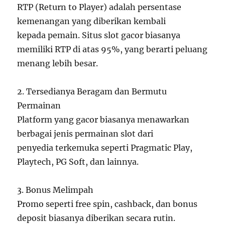
RTP (Return to Player) adalah persentase
kemenangan yang diberikan kembali
kepada pemain. Situs slot gacor biasanya
memiliki RTP di atas 95%, yang berarti peluang
menang lebih besar.
2. Tersedianya Beragam dan Bermutu
Permainan
Platform yang gacor biasanya menawarkan
berbagai jenis permainan slot dari
penyedia terkemuka seperti Pragmatic Play,
Playtech, PG Soft, dan lainnya.
3. Bonus Melimpah
Promo seperti free spin, cashback, dan bonus
deposit biasanya diberikan secara rutin.