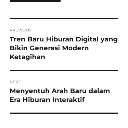
Post
PREVIOUS
navigation
Tren Baru Hiburan Digital yang
Previous
post:
Bikin Generasi Modern
Ketagihan
NEXT
Menyentuh Arah Baru dalam
Next
post:
Era Hiburan Interaktif