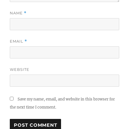
NAME
*
EMAIL
*
WEBSITE
Save my name, email, and website in this browser for
the next time I comment.