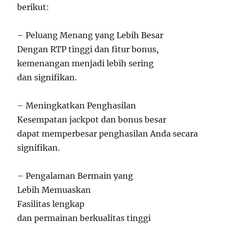
berikut:
– Peluang Menang yang Lebih Besar
Dengan RTP tinggi dan fitur bonus,
kemenangan menjadi lebih sering
dan signifikan.
– Meningkatkan Penghasilan
Kesempatan jackpot dan bonus besar
dapat memperbesar penghasilan Anda secara
signifikan.
– Pengalaman Bermain yang
Lebih Memuaskan
Fasilitas lengkap
dan permainan berkualitas tinggi