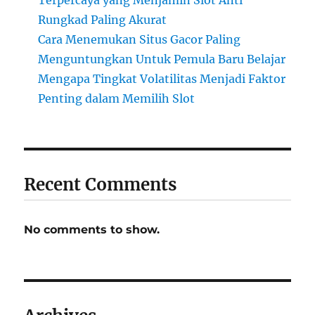
Terpercaya yang Menjamin Slot Anti
Rungkad Paling Akurat
Cara Menemukan Situs Gacor Paling
Menguntungkan Untuk Pemula Baru Belajar
Mengapa Tingkat Volatilitas Menjadi Faktor
Penting dalam Memilih Slot
Recent Comments
No comments to show.