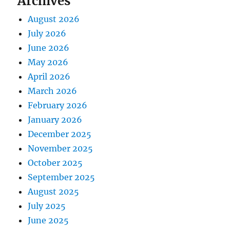
Archives
August 2026
July 2026
June 2026
May 2026
April 2026
March 2026
February 2026
January 2026
December 2025
November 2025
October 2025
September 2025
August 2025
July 2025
June 2025