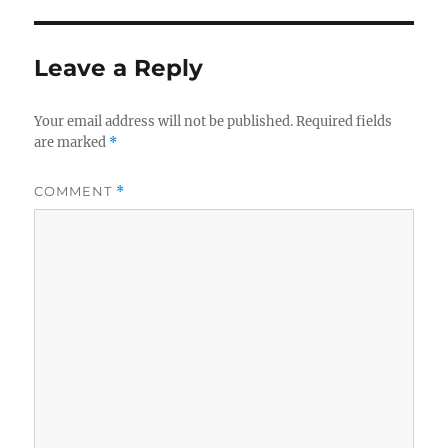
Leave a Reply
Your email address will not be published.
Required fields
are marked
*
COMMENT
*