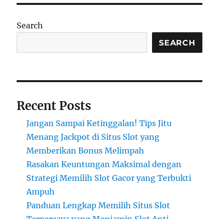
Search
SEARCH
Recent Posts
Jangan Sampai Ketinggalan! Tips Jitu
Menang Jackpot di Situs Slot yang
Memberikan Bonus Melimpah
Rasakan Keuntungan Maksimal dengan
Strategi Memilih Slot Gacor yang Terbukti
Ampuh
Panduan Lengkap Memilih Situs Slot