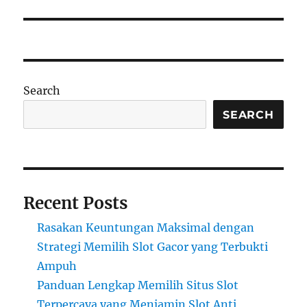
Search
SEARCH
Recent Posts
Rasakan Keuntungan Maksimal dengan
Strategi Memilih Slot Gacor yang Terbukti
Ampuh
Panduan Lengkap Memilih Situs Slot
Terpercaya yang Menjamin Slot Anti