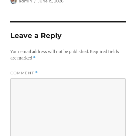
Author
Posted
admin
June 15, 2026
on
Leave a Reply
Your email address will not be published.
Required fields
are marked
*
COMMENT
*