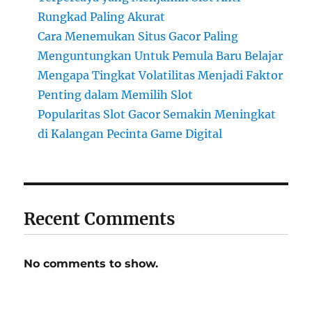
Rungkad Paling Akurat
Cara Menemukan Situs Gacor Paling
Menguntungkan Untuk Pemula Baru Belajar
Mengapa Tingkat Volatilitas Menjadi Faktor
Penting dalam Memilih Slot
Popularitas Slot Gacor Semakin Meningkat
di Kalangan Pecinta Game Digital
Recent Comments
No comments to show.