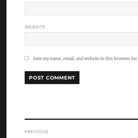
WEBSITE
Save my name, email, and website in this browser for
Post
PREVIOUS