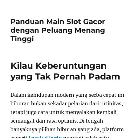
Panduan Main Slot Gacor
dengan Peluang Menang
Tinggi
Kilau Keberuntungan
yang Tak Pernah Padam
Dalam kehidupan modern yang serba cepat ini,
hiburan bukan sekadar pelarian dari rutinitas,
tetapi juga cara untuk menyalakan kembali
semangat dan rasa optimis. Di tengah
banyaknya pilihan hiburan yang ada, platform