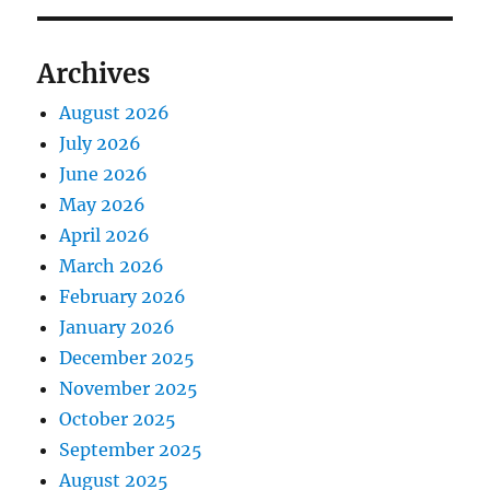
Archives
August 2026
July 2026
June 2026
May 2026
April 2026
March 2026
February 2026
January 2026
December 2025
November 2025
October 2025
September 2025
August 2025