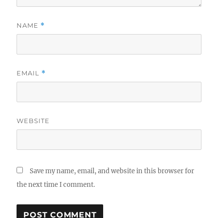
NAME
*
EMAIL
*
WEBSITE
Save my name, email, and website in this browser for
the next time I comment.