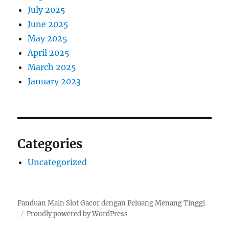
July 2025
June 2025
May 2025
April 2025
March 2025
January 2023
Categories
Uncategorized
Panduan Main Slot Gacor dengan Peluang Menang Tinggi
Proudly powered by WordPress