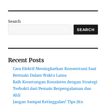
Search
SEARCH
Recent Posts
Cara Efektif Meningkatkan Konsentrasi Saat
Bermain Dalam Waktu Lama
Raih Keuntungan Konsisten dengan Strategi
Terbukti dari Pemain Berpengalaman dan
Ahli
Jangan Sampai Ketinggalan! Tips Jitu