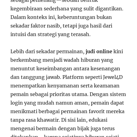
sebagai pemenang—sebuah bentuk
kegembiraan sederhana yang sulit digantikan.
Dalam konteks ini, keberuntungan bukan
sekadar faktor nasib, tetapi juga hasil dari
intuisi dan strategi yang terasah.
Lebih dari sekadar permainan,
judi online
kini
berkembang menjadi wadah hiburan yang
menuntut keseimbangan antara kesenangan
dan tanggung jawab. Platform seperti Jewel4D
menempatkan kenyamanan serta keamanan
pemain sebagai prioritas utama. Dengan sistem
login yang mudah namun aman, pemain dapat
menikmati berbagai permainan favorit mereka
tanpa rasa khawatir. Di sisi lain, edukasi
mengenai bermain dengan bijak juga terus