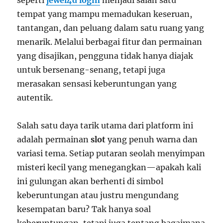
seperti
jewel4d login
menjadi salah satu
tempat yang mampu memadukan keseruan,
tantangan, dan peluang dalam satu ruang yang
menarik. Melalui berbagai fitur dan permainan
yang disajikan, pengguna tidak hanya diajak
untuk bersenang-senang, tetapi juga
merasakan sensasi keberuntungan yang
autentik.
Salah satu daya tarik utama dari platform ini
adalah permainan
slot
yang penuh warna dan
variasi tema. Setiap putaran seolah menyimpan
misteri kecil yang menegangkan—apakah kali
ini gulungan akan berhenti di simbol
keberuntungan atau justru mengundang
kesempatan baru? Tak hanya soal