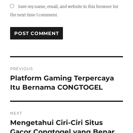
Save my name, email, and website in this browser for
the next time I comment.
Post
PREVIOUS
navigation
Platform Gaming Terpercaya
Previous
post:
Itu Bernama CONGTOGEL
NEXT
Mengetahui Ciri-Ciri Situs
Next
post:
Gacor Congtogel yang Benar