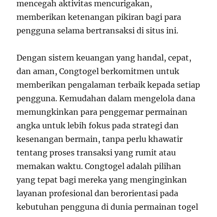
mencegah aktivitas mencurigakan,
memberikan ketenangan pikiran bagi para
pengguna selama bertransaksi di situs ini.
Dengan sistem keuangan yang handal, cepat,
dan aman, Congtogel berkomitmen untuk
memberikan pengalaman terbaik kepada setiap
pengguna. Kemudahan dalam mengelola dana
memungkinkan para penggemar permainan
angka untuk lebih fokus pada strategi dan
kesenangan bermain, tanpa perlu khawatir
tentang proses transaksi yang rumit atau
memakan waktu. Congtogel adalah pilihan
yang tepat bagi mereka yang menginginkan
layanan profesional dan berorientasi pada
kebutuhan pengguna di dunia permainan togel