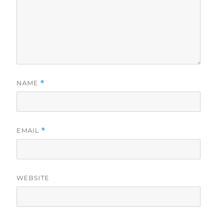
NAME
*
EMAIL
*
WEBSITE