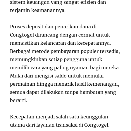
sistem keuangan yang sangat efisien dan
terjamin keamanannya.
Proses deposit dan penarikan dana di
Congtogel dirancang dengan cermat untuk
memastikan kelancaran dan kecepatannya.
Berbagai metode pembayaran populer tersedia,
memungkinkan setiap pengguna untuk
memilih cara yang paling nyaman bagi mereka.
Mulai dari mengisi saldo untuk memulai
permainan hingga menarik hasil kemenangan,
semua dapat dilakukan tanpa hambatan yang
berarti.
Kecepatan menjadi salah satu keunggulan
utama dari layanan transaksi di Congtogel.