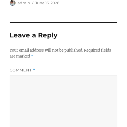
Author
Posted
admin
June 13, 2026
on
Leave a Reply
Your email address will not be published.
Required fields
are marked
*
COMMENT
*