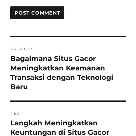
Post
PREVIOUS
navigation
Bagaimana Situs Gacor
Previous
post:
Meningkatkan Keamanan
Transaksi dengan Teknologi
Baru
NEXT
Langkah Meningkatkan
Next
post:
Keuntungan di Situs Gacor