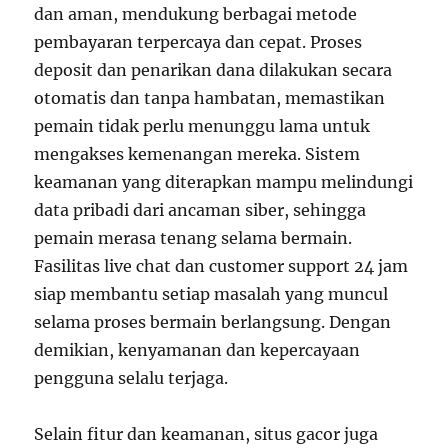
dan aman, mendukung berbagai metode
pembayaran terpercaya dan cepat. Proses
deposit dan penarikan dana dilakukan secara
otomatis dan tanpa hambatan, memastikan
pemain tidak perlu menunggu lama untuk
mengakses kemenangan mereka. Sistem
keamanan yang diterapkan mampu melindungi
data pribadi dari ancaman siber, sehingga
pemain merasa tenang selama bermain.
Fasilitas live chat dan customer support 24 jam
siap membantu setiap masalah yang muncul
selama proses bermain berlangsung. Dengan
demikian, kenyamanan dan kepercayaan
pengguna selalu terjaga.
Selain fitur dan keamanan, situs gacor juga