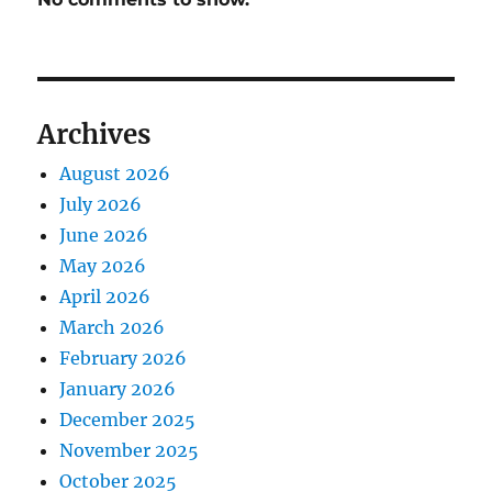
Archives
August 2026
July 2026
June 2026
May 2026
April 2026
March 2026
February 2026
January 2026
December 2025
November 2025
October 2025