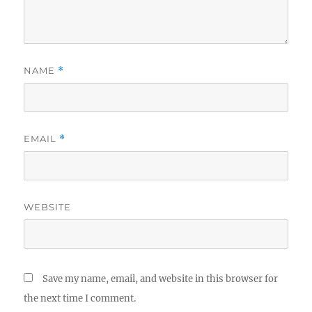
NAME
*
EMAIL
*
WEBSITE
Save my name, email, and website in this browser for
the next time I comment.