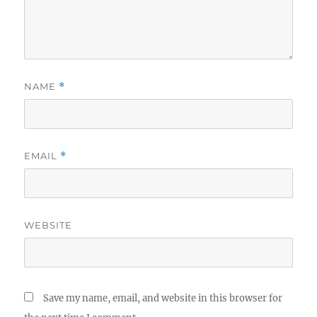
NAME
*
EMAIL
*
WEBSITE
Save my name, email, and website in this browser for