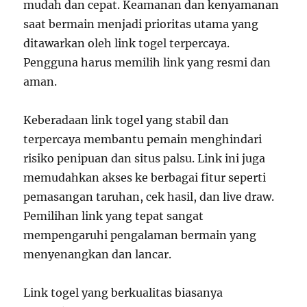
mudah dan cepat. Keamanan dan kenyamanan
saat bermain menjadi prioritas utama yang
ditawarkan oleh link togel terpercaya.
Pengguna harus memilih link yang resmi dan
aman.
Keberadaan link togel yang stabil dan
terpercaya membantu pemain menghindari
risiko penipuan dan situs palsu. Link ini juga
memudahkan akses ke berbagai fitur seperti
pemasangan taruhan, cek hasil, dan live draw.
Pemilihan link yang tepat sangat
mempengaruhi pengalaman bermain yang
menyenangkan dan lancar.
Link togel yang berkualitas biasanya