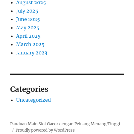
August 2025
July 2025
June 2025
May 2025
April 2025
March 2025
January 2023
Categories
Uncategorized
Panduan Main Slot Gacor dengan Peluang Menang Tinggi
Proudly powered by WordPress