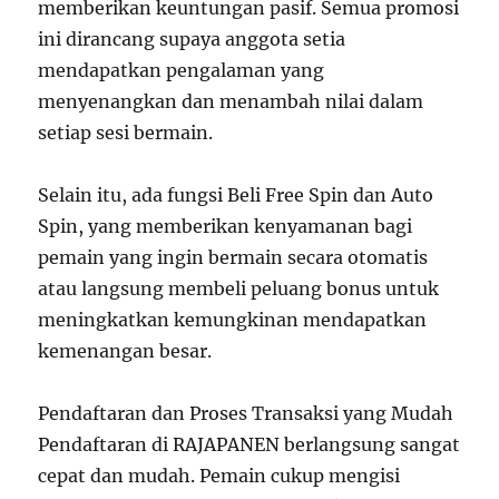
memberikan keuntungan pasif. Semua promosi
ini dirancang supaya anggota setia
mendapatkan pengalaman yang
menyenangkan dan menambah nilai dalam
setiap sesi bermain.
Selain itu, ada fungsi Beli Free Spin dan Auto
Spin, yang memberikan kenyamanan bagi
pemain yang ingin bermain secara otomatis
atau langsung membeli peluang bonus untuk
meningkatkan kemungkinan mendapatkan
kemenangan besar.
Pendaftaran dan Proses Transaksi yang Mudah
Pendaftaran di RAJAPANEN berlangsung sangat
cepat dan mudah. Pemain cukup mengisi