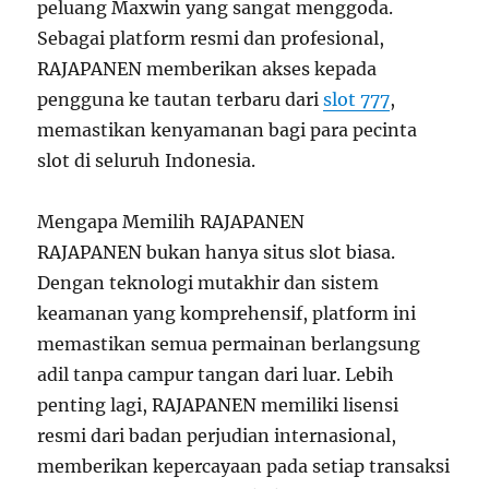
peluang Maxwin yang sangat menggoda.
Sebagai platform resmi dan profesional,
RAJAPANEN memberikan akses kepada
pengguna ke tautan terbaru dari
slot 777
,
memastikan kenyamanan bagi para pecinta
slot di seluruh Indonesia.
Mengapa Memilih RAJAPANEN
RAJAPANEN bukan hanya situs slot biasa.
Dengan teknologi mutakhir dan sistem
keamanan yang komprehensif, platform ini
memastikan semua permainan berlangsung
adil tanpa campur tangan dari luar. Lebih
penting lagi, RAJAPANEN memiliki lisensi
resmi dari badan perjudian internasional,
memberikan kepercayaan pada setiap transaksi