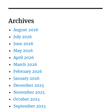
Archives
August 2026
July 2026
June 2026
May 2026
April 2026
March 2026
February 2026
January 2026
December 2025
November 2025
October 2025
September 2025