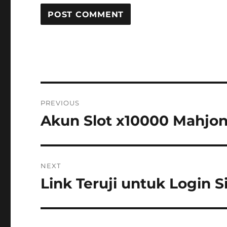
Post
PREVIOUS
navigation
Akun Slot x10000 Mahjo
Previous
post:
NEXT
Link Teruji untuk Login S
Next
post: