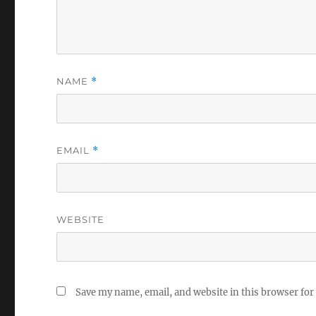
NAME
*
EMAIL
*
WEBSITE
Save my name, email, and website in this browser for