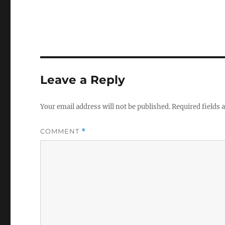
Leave a Reply
Your email address will not be published.
Required fields
COMMENT
*