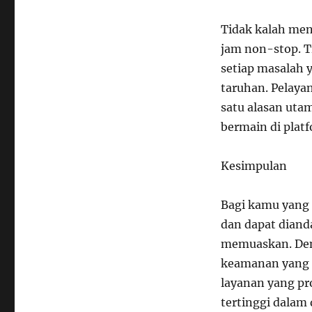
Tidak kalah me
jam non-stop. T
setiap masalah y
taruhan. Pelaya
satu alasan ut
bermain di platf
Kesimpulan
Bagi kamu yang s
dan dapat diand
memuaskan. De
keamanan yang t
layanan yang pr
tertinggi dalam 