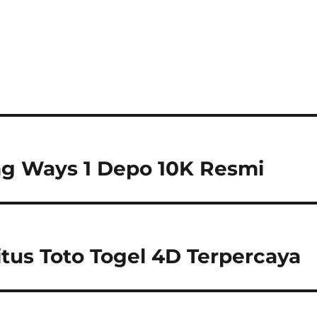
ng Ways 1 Depo 10K Resmi
itus Toto Togel 4D Terpercaya