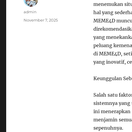
menemukan situs
Author
admin
hal yang sederha
Posted
November 7, 2025
MEME4D muncul s
on
direkomendasika
yang menekanka
peluang kemenan
di MEME4D, set
yang inovatif, c
Keunggulan Seba
Salah satu fakt
sistemnya yang t
ini menerapkan 
menjamin semua 
sepenuhnya.