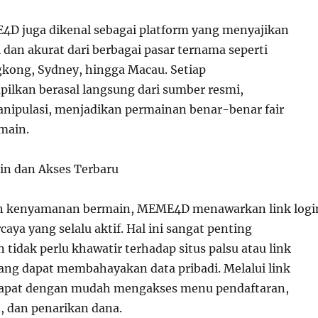
E4D juga dikenal sebagai platform yang menyajikan
i dan akurat dari berbagai pasar ternama seperti
kong, Sydney, hingga Macau. Setiap
pilkan berasal langsung dari sumber resmi,
nipulasi, menjadikan permainan benar-benar fair
main.
n dan Akses Terbaru
 kenyamanan bermain, MEME4D menawarkan link logi
caya yang selalu aktif. Hal ini sangat penting
 tidak perlu khawatir terhadap situs palsu atau link
yang dapat membahayakan data pribadi. Melalui link
dapat dengan mudah mengakses menu pendaftaran,
, dan penarikan dana.