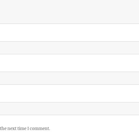
 the next time I comment.