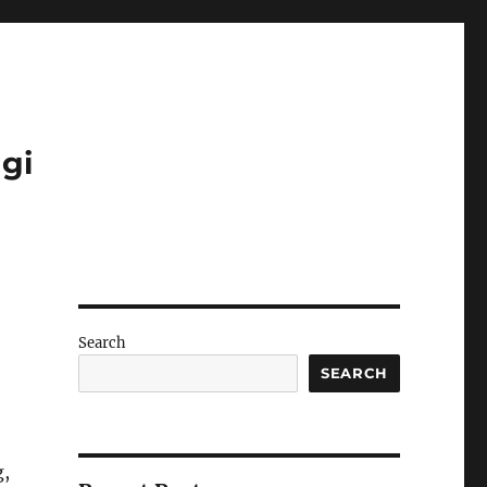
gi
Search
SEARCH
g,