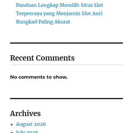
Panduan Lengkap Memilih Situs Slot
Terpercaya yang Menjamin Slot Anti
Rungkad Paling Akurat
Recent Comments
No comments to show.
Archives
August 2026
July 2026