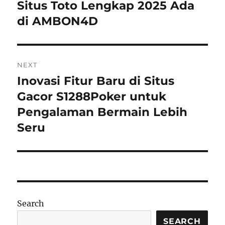
navigation
Situs Toto Lengkap 2025 Ada
Previous
post:
di AMBON4D
NEXT
Inovasi Fitur Baru di Situs
Next
post:
Gacor S1288Poker untuk
Pengalaman Bermain Lebih
Seru
Search
SEARCH