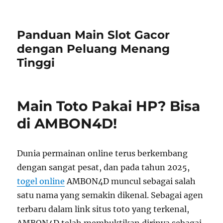
Panduan Main Slot Gacor
dengan Peluang Menang
Tinggi
Main Toto Pakai HP? Bisa
di AMBON4D!
Dunia permainan online terus berkembang
dengan sangat pesat, dan pada tahun 2025,
togel online
AMBON4D muncul sebagai salah
satu nama yang semakin dikenal. Sebagai agen
terbaru dalam link situs toto yang terkenal,