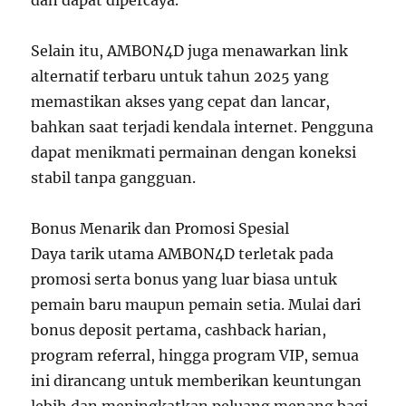
dan dapat dipercaya.
Selain itu, AMBON4D juga menawarkan link
alternatif terbaru untuk tahun 2025 yang
memastikan akses yang cepat dan lancar,
bahkan saat terjadi kendala internet. Pengguna
dapat menikmati permainan dengan koneksi
stabil tanpa gangguan.
Bonus Menarik dan Promosi Spesial
Daya tarik utama AMBON4D terletak pada
promosi serta bonus yang luar biasa untuk
pemain baru maupun pemain setia. Mulai dari
bonus deposit pertama, cashback harian,
program referral, hingga program VIP, semua
ini dirancang untuk memberikan keuntungan