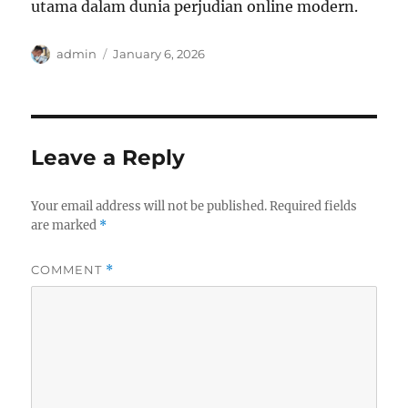
utama dalam dunia perjudian online modern.
Author
Posted
admin
January 6, 2026
on
Leave a Reply
Your email address will not be published.
Required fields
are marked
*
COMMENT
*