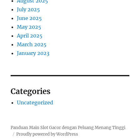
August 2025
July 2025
June 2025
May 2025
April 2025
March 2025
January 2023
Categories
Uncategorized
Panduan Main Slot Gacor dengan Peluang Menang Tinggi
Proudly powered by WordPress