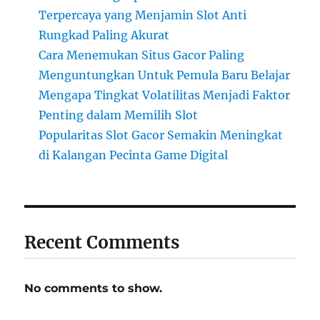
Terpercaya yang Menjamin Slot Anti
Rungkad Paling Akurat
Cara Menemukan Situs Gacor Paling
Menguntungkan Untuk Pemula Baru Belajar
Mengapa Tingkat Volatilitas Menjadi Faktor
Penting dalam Memilih Slot
Popularitas Slot Gacor Semakin Meningkat
di Kalangan Pecinta Game Digital
Recent Comments
No comments to show.