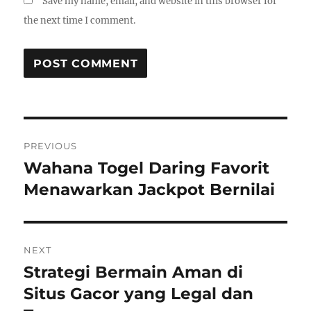
Save my name, email, and website in this browser for
the next time I comment.
Post
PREVIOUS
navigation
Wahana Togel Daring Favorit
Previous
post:
Menawarkan Jackpot Bernilai
NEXT
Strategi Bermain Aman di
Next
post:
Situs Gacor yang Legal dan