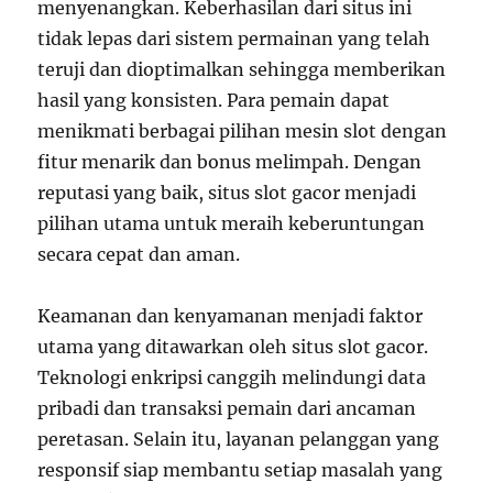
menyenangkan. Keberhasilan dari situs ini
tidak lepas dari sistem permainan yang telah
teruji dan dioptimalkan sehingga memberikan
hasil yang konsisten. Para pemain dapat
menikmati berbagai pilihan mesin slot dengan
fitur menarik dan bonus melimpah. Dengan
reputasi yang baik, situs slot gacor menjadi
pilihan utama untuk meraih keberuntungan
secara cepat dan aman.
Keamanan dan kenyamanan menjadi faktor
utama yang ditawarkan oleh situs slot gacor.
Teknologi enkripsi canggih melindungi data
pribadi dan transaksi pemain dari ancaman
peretasan. Selain itu, layanan pelanggan yang
responsif siap membantu setiap masalah yang