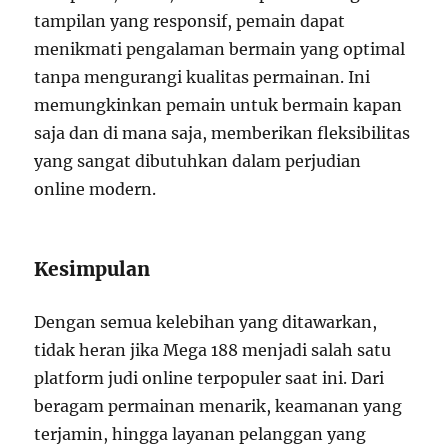
tampilan yang responsif, pemain dapat
menikmati pengalaman bermain yang optimal
tanpa mengurangi kualitas permainan. Ini
memungkinkan pemain untuk bermain kapan
saja dan di mana saja, memberikan fleksibilitas
yang sangat dibutuhkan dalam perjudian
online modern.
Kesimpulan
Dengan semua kelebihan yang ditawarkan,
tidak heran jika Mega 188 menjadi salah satu
platform judi online terpopuler saat ini. Dari
beragam permainan menarik, keamanan yang
terjamin, hingga layanan pelanggan yang