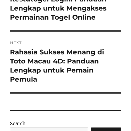
post:
Lengkap untuk Mengakses
Permainan Togel Online
NEXT
Rahasia Sukses Menang di
Next
post:
Toto Macau 4D: Panduan
Lengkap untuk Pemain
Pemula
Search