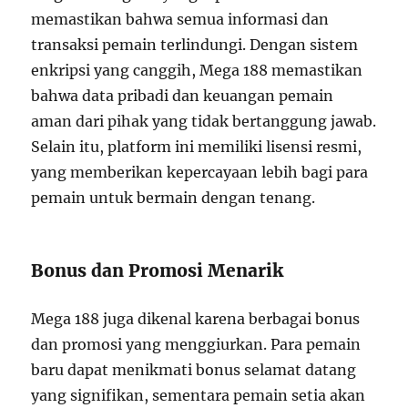
memastikan bahwa semua informasi dan
transaksi pemain terlindungi. Dengan sistem
enkripsi yang canggih, Mega 188 memastikan
bahwa data pribadi dan keuangan pemain
aman dari pihak yang tidak bertanggung jawab.
Selain itu, platform ini memiliki lisensi resmi,
yang memberikan kepercayaan lebih bagi para
pemain untuk bermain dengan tenang.
Bonus dan Promosi Menarik
Mega 188 juga dikenal karena berbagai bonus
dan promosi yang menggiurkan. Para pemain
baru dapat menikmati bonus selamat datang
yang signifikan, sementara pemain setia akan