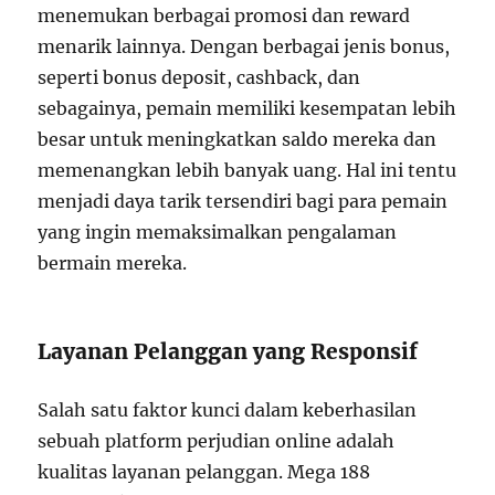
menemukan berbagai promosi dan reward
menarik lainnya. Dengan berbagai jenis bonus,
seperti bonus deposit, cashback, dan
sebagainya, pemain memiliki kesempatan lebih
besar untuk meningkatkan saldo mereka dan
memenangkan lebih banyak uang. Hal ini tentu
menjadi daya tarik tersendiri bagi para pemain
yang ingin memaksimalkan pengalaman
bermain mereka.
Layanan Pelanggan yang Responsif
Salah satu faktor kunci dalam keberhasilan
sebuah platform perjudian online adalah
kualitas layanan pelanggan. Mega 188