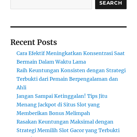
SEARCH
Recent Posts
Cara Efektif Meningkatkan Konsentrasi Saat
Bermain Dalam Waktu Lama
Raih Keuntungan Konsisten dengan Strategi
Terbukti dari Pemain Berpengalaman dan
Ahli
Jangan Sampai Ketinggalan! Tips Jitu
Menang Jackpot di Situs Slot yang
Memberikan Bonus Melimpah
Rasakan Keuntungan Maksimal dengan
Strategi Memilih Slot Gacor yang Terbukti