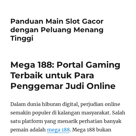
Panduan Main Slot Gacor
dengan Peluang Menang
Tinggi
Mega 188: Portal Gaming
Terbaik untuk Para
Penggemar Judi Online
Dalam dunia hiburan digital, perjudian online
semakin populer di kalangan masyarakat. Salah
satu platform yang menarik perhatian banyak
pemain adalah
mega 188
. Mega 188 bukan