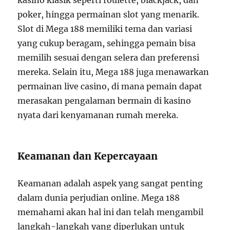
kasino klasik seperti roulette, blackjack, dan
poker, hingga permainan slot yang menarik.
Slot di Mega 188 memiliki tema dan variasi
yang cukup beragam, sehingga pemain bisa
memilih sesuai dengan selera dan preferensi
mereka. Selain itu, Mega 188 juga menawarkan
permainan live casino, di mana pemain dapat
merasakan pengalaman bermain di kasino
nyata dari kenyamanan rumah mereka.
Keamanan dan Kepercayaan
Keamanan adalah aspek yang sangat penting
dalam dunia perjudian online. Mega 188
memahami akan hal ini dan telah mengambil
langkah-langkah yang diperlukan untuk