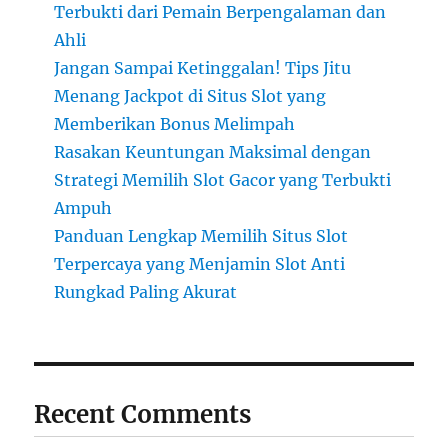
Terbukti dari Pemain Berpengalaman dan
Ahli
Jangan Sampai Ketinggalan! Tips Jitu
Menang Jackpot di Situs Slot yang
Memberikan Bonus Melimpah
Rasakan Keuntungan Maksimal dengan
Strategi Memilih Slot Gacor yang Terbukti
Ampuh
Panduan Lengkap Memilih Situs Slot
Terpercaya yang Menjamin Slot Anti
Rungkad Paling Akurat
Recent Comments