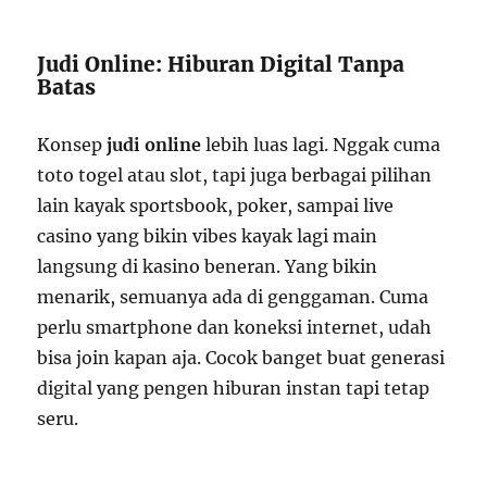
Judi Online: Hiburan Digital Tanpa
Batas
Konsep
judi online
lebih luas lagi. Nggak cuma
toto togel atau slot, tapi juga berbagai pilihan
lain kayak sportsbook, poker, sampai live
casino yang bikin vibes kayak lagi main
langsung di kasino beneran. Yang bikin
menarik, semuanya ada di genggaman. Cuma
perlu smartphone dan koneksi internet, udah
bisa join kapan aja. Cocok banget buat generasi
digital yang pengen hiburan instan tapi tetap
seru.