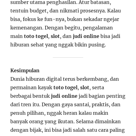
sumber utama penghasilan. Atur batasan,
tentuin budget, dan nikmati prosesnya. Kalau
bisa, fokus ke fun-nya, bukan sekadar ngejar
kemenangan. Dengan begitu, pengalaman
main
toto togel
,
slot
, dan
judi online
bisa jadi
hiburan sehat yang nggak bikin pusing.
Kesimpulan
Dunia hiburan digital terus berkembang, dan
permainan kayak
toto togel
,
slot
, serta
berbagai bentuk
judi online
jadi bagian penting
dari tren itu. Dengan gaya santai, praktis, dan
penuh pilihan, nggak heran kalau makin
banyak orang yang ikutan. Selama dimainkan
dengan bijak, ini bisa jadi salah satu cara paling