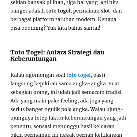
sekian banyak pilihan, tiga hal yang lagi hits
banget adalah
toto togel
, permainan
slot
, dan
berbagai platform taruhan modern. Kenapa
bisa booming? Yuk kita bahas santai!
Toto Togel: Antara Strategi dan
Keberuntungan
Kalau ngomongin soal
toto togel
, pasti
langsung kepikiran sama angka-angka. Buat
sebagian orang, ini udah jadi semacam tradisi.
Ada yang main pake feeling, ada juga yang
serius banget ngulik pola angka. Walau ujung-
ujungnya tetep faktor keberuntungan yang jadi
penentu, sensasi menunggu hasil keluaran
bikin permainan ini nggak pernah kehilangan