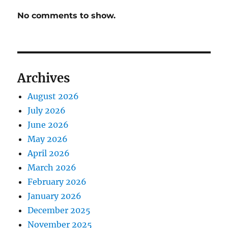
No comments to show.
Archives
August 2026
July 2026
June 2026
May 2026
April 2026
March 2026
February 2026
January 2026
December 2025
November 2025