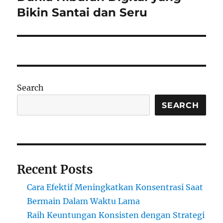
post:
Bikin Santai dan Seru
Search
SEARCH
Recent Posts
Cara Efektif Meningkatkan Konsentrasi Saat
Bermain Dalam Waktu Lama
Raih Keuntungan Konsisten dengan Strategi