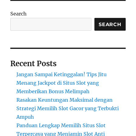
Search
SEARCH
Recent Posts
Jangan Sampai Ketinggalan! Tips Jitu
Menang Jackpot di Situs Slot yang
Memberikan Bonus Melimpah
Rasakan Keuntungan Maksimal dengan
Strategi Memilih Slot Gacor yang Terbukti
Ampuh
Panduan Lengkap Memilih Situs Slot
Terpercaya yang Menjamin Slot Anti