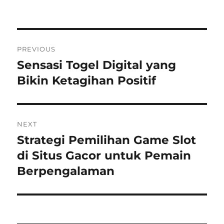
Post
PREVIOUS
navigation
Sensasi Togel Digital yang
Previous
post:
Bikin Ketagihan Positif
NEXT
Strategi Pemilihan Game Slot
Next
post:
di Situs Gacor untuk Pemain
Berpengalaman