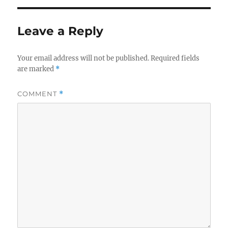
Leave a Reply
Your email address will not be published.
Required fields
are marked
*
COMMENT
*