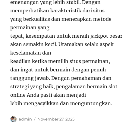
emenangan yang lebih stabil. Dengan
memperhatikan karakteristik dari situs
yang berkualitas dan menerapkan metode
permainan yang
tepat, kesempatan untuk meraih jackpot besar
akan semakin kecil. Utamakan selalu aspek
keselamatan dan
keadilan ketika memilih situs permainan,
dan ingat untuk bermain dengan penuh
tanggung jawab. Dengan pemahaman dan
strategi yang baik, pengalaman bermain slot
online Anda pasti akan menjadi
lebih mengasyikkan dan menguntungkan.
Author
Posted
admin
November 27, 2025
on