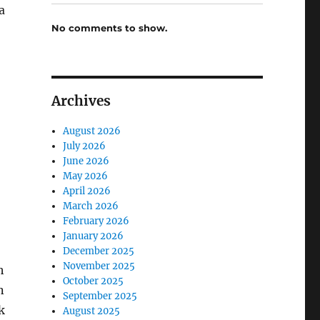
a
No comments to show.
Archives
August 2026
July 2026
June 2026
May 2026
April 2026
March 2026
February 2026
January 2026
December 2025
November 2025
h
October 2025
n
September 2025
k
August 2025