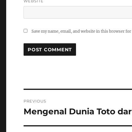
WEBSITE
Save my name, email, and website in this browser for
Post
PREVIOUS
navigation
Mengenal Dunia Toto dar
Previous
post: