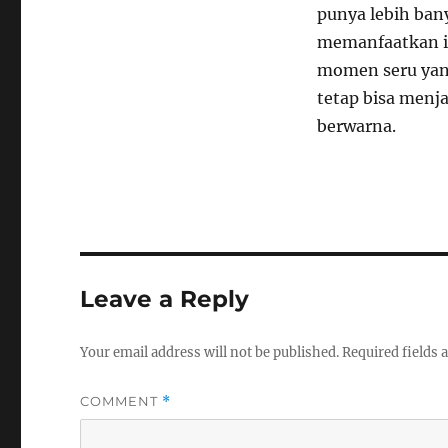
punya lebih ban
memanfaatkan in
momen seru yang
tetap bisa menja
berwarna.
Leave a Reply
Your email address will not be published.
Required fields
COMMENT
*