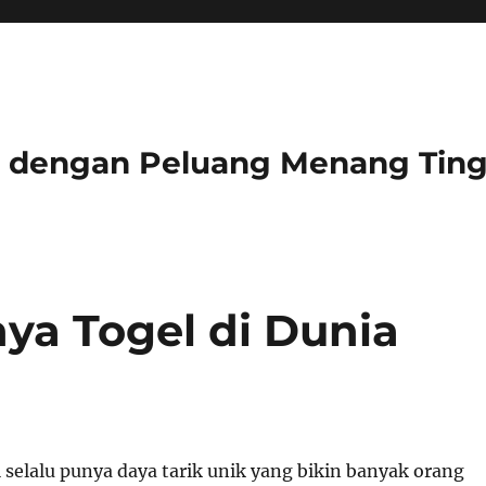
r dengan Peluang Menang Ting
nya Togel di Dunia
 selalu punya daya tarik unik yang bikin banyak orang