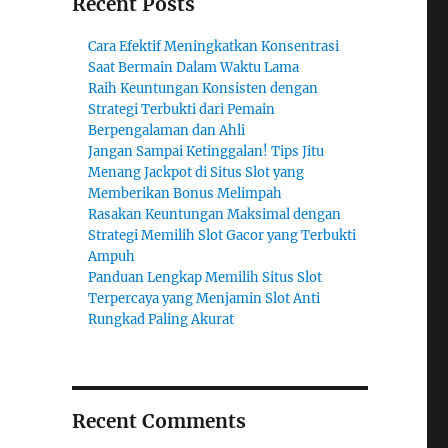
Recent Posts
Cara Efektif Meningkatkan Konsentrasi
Saat Bermain Dalam Waktu Lama
Raih Keuntungan Konsisten dengan
Strategi Terbukti dari Pemain
Berpengalaman dan Ahli
Jangan Sampai Ketinggalan! Tips Jitu
Menang Jackpot di Situs Slot yang
Memberikan Bonus Melimpah
Rasakan Keuntungan Maksimal dengan
Strategi Memilih Slot Gacor yang Terbukti
Ampuh
Panduan Lengkap Memilih Situs Slot
Terpercaya yang Menjamin Slot Anti
Rungkad Paling Akurat
Recent Comments