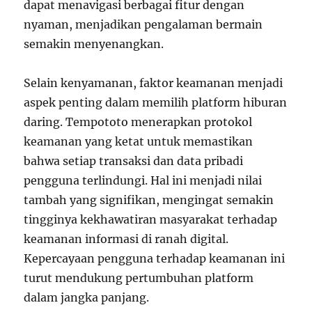
dapat menavigasi berbagai fitur dengan
nyaman, menjadikan pengalaman bermain
semakin menyenangkan.
Selain kenyamanan, faktor keamanan menjadi
aspek penting dalam memilih platform hiburan
daring. Tempototo menerapkan protokol
keamanan yang ketat untuk memastikan
bahwa setiap transaksi dan data pribadi
pengguna terlindungi. Hal ini menjadi nilai
tambah yang signifikan, mengingat semakin
tingginya kekhawatiran masyarakat terhadap
keamanan informasi di ranah digital.
Kepercayaan pengguna terhadap keamanan ini
turut mendukung pertumbuhan platform
dalam jangka panjang.