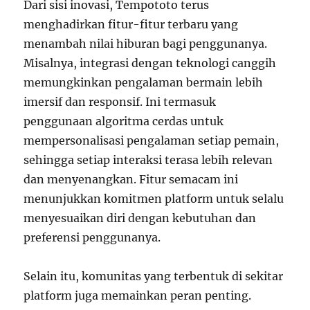
Dari sisi inovasi, Tempototo terus
menghadirkan fitur-fitur terbaru yang
menambah nilai hiburan bagi penggunanya.
Misalnya, integrasi dengan teknologi canggih
memungkinkan pengalaman bermain lebih
imersif dan responsif. Ini termasuk
penggunaan algoritma cerdas untuk
mempersonalisasi pengalaman setiap pemain,
sehingga setiap interaksi terasa lebih relevan
dan menyenangkan. Fitur semacam ini
menunjukkan komitmen platform untuk selalu
menyesuaikan diri dengan kebutuhan dan
preferensi penggunanya.
Selain itu, komunitas yang terbentuk di sekitar
platform juga memainkan peran penting.