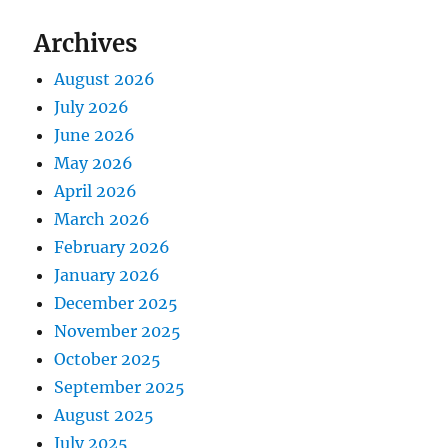
Archives
August 2026
July 2026
June 2026
May 2026
April 2026
March 2026
February 2026
January 2026
December 2025
November 2025
October 2025
September 2025
August 2025
July 2025