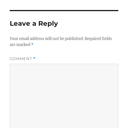
Leave a Reply
Your email address will not be published.
Required fields
are marked
*
COMMENT
*