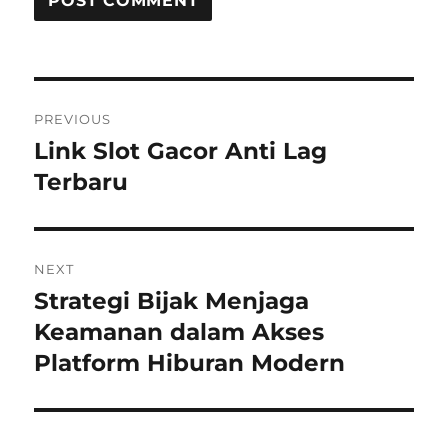
Post
PREVIOUS
navigation
Link Slot Gacor Anti Lag
Previous
post:
Terbaru
NEXT
Strategi Bijak Menjaga
Next
post:
Keamanan dalam Akses
Platform Hiburan Modern