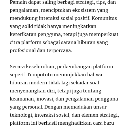
Pemain dapat saling berbagi strategi, tips, dan
pengalaman, menciptakan ekosistem yang
mendukung interaksi sosial positif. Komunitas
yang solid tidak hanya meningkatkan
keterikatan pengguna, tetapi juga memperkuat
citra platform sebagai sarana hiburan yang
profesional dan terpercaya.
Secara keseluruhan, perkembangan platform
seperti Tempototo menunjukkan bahwa
hiburan modern tidak lagi sekadar soal
menyenangkan diri, tetapi juga tentang
keamanan, inovasi, dan pengalaman pengguna
yang personal. Dengan memadukan unsur
teknologi, interaksi sosial, dan elemen strategi,
platform ini berhasil menghadirkan cara baru