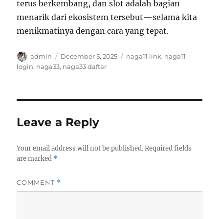
terus berkembang, dan slot adalah bagian
menarik dari ekosistem tersebut—selama kita
menikmatinya dengan cara yang tepat.
Author
Posted
Tags
admin
December 5, 2025
naga11 link
,
naga11
on
login
,
naga33
,
naga33 daftar
Leave a Reply
Your email address will not be published.
Required fields
are marked
*
COMMENT
*