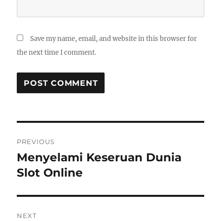
Save my name, email, and website in this browser for
the next time I comment.
Post
PREVIOUS
navigation
Menyelami Keseruan Dunia
Previous
post:
Slot Online
NEXT