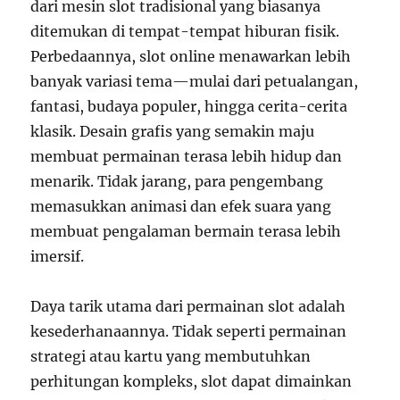
dari mesin slot tradisional yang biasanya
ditemukan di tempat-tempat hiburan fisik.
Perbedaannya, slot online menawarkan lebih
banyak variasi tema—mulai dari petualangan,
fantasi, budaya populer, hingga cerita-cerita
klasik. Desain grafis yang semakin maju
membuat permainan terasa lebih hidup dan
menarik. Tidak jarang, para pengembang
memasukkan animasi dan efek suara yang
membuat pengalaman bermain terasa lebih
imersif.
Daya tarik utama dari permainan slot adalah
kesederhanaannya. Tidak seperti permainan
strategi atau kartu yang membutuhkan
perhitungan kompleks, slot dapat dimainkan