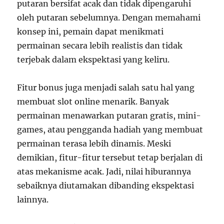
putaran bersifat acak dan tidak dipengaruhi
oleh putaran sebelumnya. Dengan memahami
konsep ini, pemain dapat menikmati
permainan secara lebih realistis dan tidak
terjebak dalam ekspektasi yang keliru.
Fitur bonus juga menjadi salah satu hal yang
membuat slot online menarik. Banyak
permainan menawarkan putaran gratis, mini-
games, atau pengganda hadiah yang membuat
permainan terasa lebih dinamis. Meski
demikian, fitur-fitur tersebut tetap berjalan di
atas mekanisme acak. Jadi, nilai hiburannya
sebaiknya diutamakan dibanding ekspektasi
lainnya.