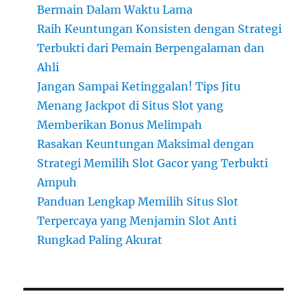
Bermain Dalam Waktu Lama
Raih Keuntungan Konsisten dengan Strategi
Terbukti dari Pemain Berpengalaman dan
Ahli
Jangan Sampai Ketinggalan! Tips Jitu
Menang Jackpot di Situs Slot yang
Memberikan Bonus Melimpah
Rasakan Keuntungan Maksimal dengan
Strategi Memilih Slot Gacor yang Terbukti
Ampuh
Panduan Lengkap Memilih Situs Slot
Terpercaya yang Menjamin Slot Anti
Rungkad Paling Akurat