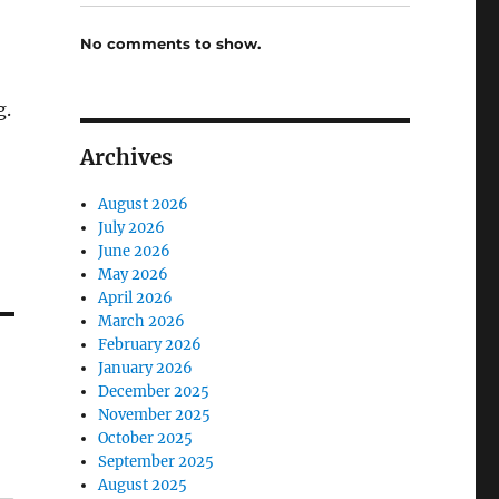
No comments to show.
g.
Archives
August 2026
July 2026
June 2026
May 2026
April 2026
March 2026
February 2026
January 2026
December 2025
November 2025
October 2025
September 2025
August 2025