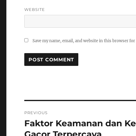
WEBSITE
Save my name, email, and website in this browser for
Post
PREVIOUS
navigation
Faktor Keamanan dan Ke
Previous
post:
Gacor Terpercaya