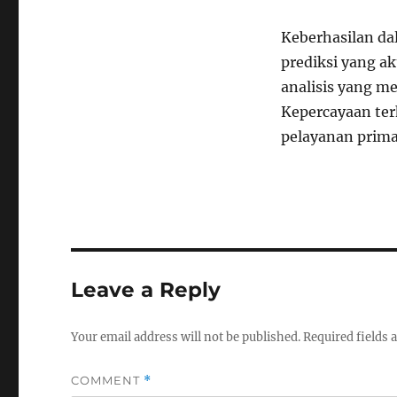
Keberhasilan da
prediksi yang ak
analisis yang 
Kepercayaan ter
pelayanan prima 
Leave a Reply
Your email address will not be published.
Required fields
COMMENT
*