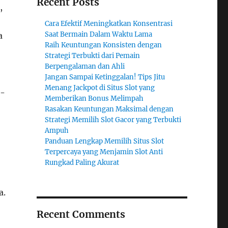
Recent Posts
,
Cara Efektif Meningkatkan Konsentrasi
Saat Bermain Dalam Waktu Lama
a
Raih Keuntungan Konsisten dengan
Strategi Terbukti dari Pemain
Berpengalaman dan Ahli
Jangan Sampai Ketinggalan! Tips Jitu
Menang Jackpot di Situs Slot yang
r-
Memberikan Bonus Melimpah
Rasakan Keuntungan Maksimal dengan
Strategi Memilih Slot Gacor yang Terbukti
Ampuh
Panduan Lengkap Memilih Situs Slot
Terpercaya yang Menjamin Slot Anti
Rungkad Paling Akurat
a.
Recent Comments