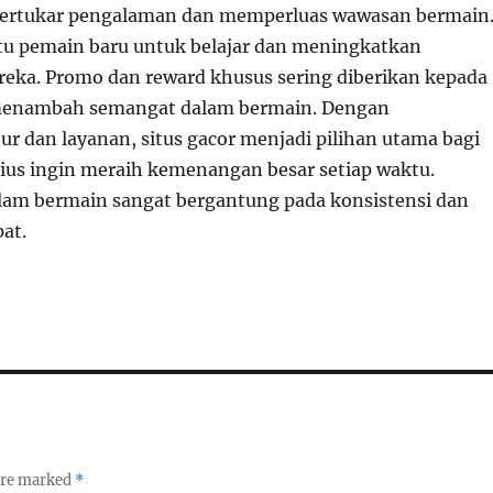
bertukar pengalaman dan memperluas wawasan bermain
u pemain baru untuk belajar dan meningkatkan
ka. Promo dan reward khusus sering diberikan kepada
 menambah semangat dalam bermain. Dengan
ur dan layanan, situs gacor menjadi pilihan utama bagi
ius ingin meraih kemenangan besar setiap waktu.
lam bermain sangat bergantung pada konsistensi dan
pat.
 are marked
*