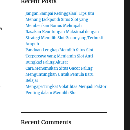
Recent Posts
.
Jangan Sampai Ketinggalan! Tips Jitu
Menang Jackpot di Situs Slot yang
Memberikan Bonus Melimpah
a
Rasakan Keuntungan Maksimal dengan
Strategi Memilih Slot Gacor yang Terbukti
Ampuh
Panduan Lengkap Memilih Situs Slot
Terpercaya yang Menjamin Slot Anti
Rungkad Paling Akurat
Cara Menemukan Situs Gacor Paling
Menguntungkan Untuk Pemula Baru
Belajar
.
Mengapa Tingkat Volatilitas Menjadi Faktor
Penting dalam Memilih Slot
Recent Comments