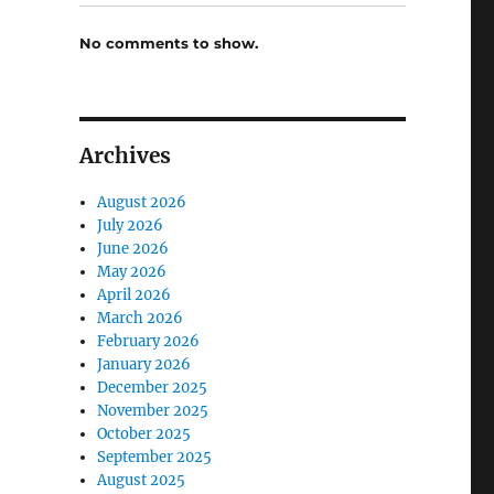
No comments to show.
Archives
August 2026
July 2026
June 2026
May 2026
April 2026
March 2026
February 2026
January 2026
December 2025
November 2025
October 2025
September 2025
August 2025