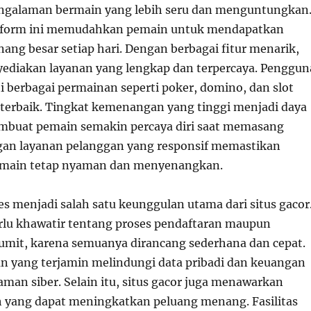
galaman bermain yang lebih seru dan menguntungkan
tform ini memudahkan pemain untuk mendapatkan
ng besar setiap hari. Dengan berbagai fitur menarik,
yediakan layanan yang lengkap dan terpercaya. Penggun
 berbagai permainan seperti poker, domino, dan slot
 terbaik. Tingkat kemenangan yang tinggi menjadi daya
mbuat pemain semakin percaya diri saat memasang
gan layanan pelanggan yang responsif memastikan
main tetap nyaman dan menyenangkan.
 menjadi salah satu keunggulan utama dari situs gacor
rlu khawatir tentang proses pendaftaran maupun
rumit, karena semuanya dirancang sederhana dan cepat.
 yang terjamin melindungi data pribadi dan keuangan
man siber. Selain itu, situs gacor juga menawarkan
 yang dapat meningkatkan peluang menang. Fasilitas