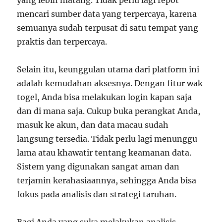
yang lebih matang. Tidak perlu lagi repot
mencari sumber data yang terpercaya, karena
semuanya sudah terpusat di satu tempat yang
praktis dan terpercaya.
Selain itu, keunggulan utama dari platform ini
adalah kemudahan aksesnya. Dengan fitur wak
togel, Anda bisa melakukan login kapan saja
dan di mana saja. Cukup buka perangkat Anda,
masuk ke akun, dan data macau sudah
langsung tersedia. Tidak perlu lagi menunggu
lama atau khawatir tentang keamanan data.
Sistem yang digunakan sangat aman dan
terjamin kerahasiaannya, sehingga Anda bisa
fokus pada analisis dan strategi taruhan.