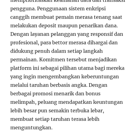
memprioritaskan keamanan data dan transaksi
pengguna. Penggunaan sistem enkripsi
canggih membuat pemain merasa tenang saat
melakukan deposit maupun penarikan dana.
Dengan layanan pelanggan yang responsif dan
profesional, para bettor merasa dihargai dan
didukung penuh dalam setiap langkah
permainan. Komitmen tersebut menjadikan
platform ini sebagai pilihan utama bagi mereka
yang ingin mengembangkan keberuntungan
melalui taruhan berbasis angka. Dengan
berbagai promosi menarik dan bonus
melimpah, peluang mendapatkan keuntungan
lebih besar pun semakin terbuka lebar,
membuat setiap taruhan terasa lebih
menguntungkan.