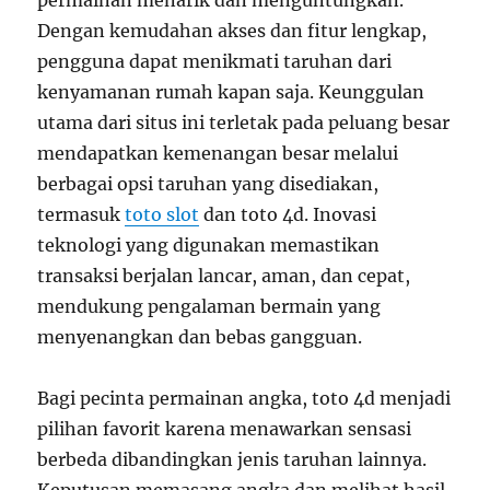
permainan menarik dan menguntungkan.
Dengan kemudahan akses dan fitur lengkap,
pengguna dapat menikmati taruhan dari
kenyamanan rumah kapan saja. Keunggulan
utama dari situs ini terletak pada peluang besar
mendapatkan kemenangan besar melalui
berbagai opsi taruhan yang disediakan,
termasuk
toto slot
dan toto 4d. Inovasi
teknologi yang digunakan memastikan
transaksi berjalan lancar, aman, dan cepat,
mendukung pengalaman bermain yang
menyenangkan dan bebas gangguan.
Bagi pecinta permainan angka, toto 4d menjadi
pilihan favorit karena menawarkan sensasi
berbeda dibandingkan jenis taruhan lainnya.