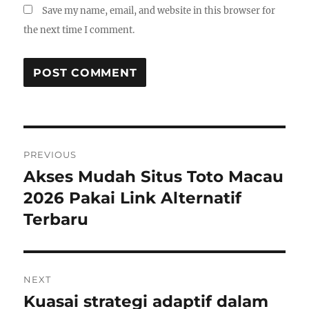
Save my name, email, and website in this browser for
the next time I comment.
Post
PREVIOUS
navigation
Akses Mudah Situs Toto Macau
Previous
post:
2026 Pakai Link Alternatif
Terbaru
NEXT
Kuasai strategi adaptif dalam
Next