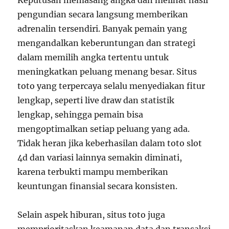
Keputusan memasang angka dan melihat hasil
pengundian secara langsung memberikan
adrenalin tersendiri. Banyak pemain yang
mengandalkan keberuntungan dan strategi
dalam memilih angka tertentu untuk
meningkatkan peluang menang besar. Situs
toto yang terpercaya selalu menyediakan fitur
lengkap, seperti live draw dan statistik
lengkap, sehingga pemain bisa
mengoptimalkan setiap peluang yang ada.
Tidak heran jika keberhasilan dalam toto slot
4d dan variasi lainnya semakin diminati,
karena terbukti mampu memberikan
keuntungan finansial secara konsisten.
Selain aspek hiburan, situs toto juga