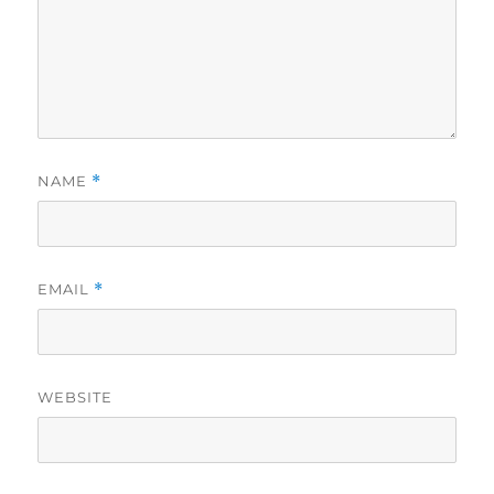
NAME
*
EMAIL
*
WEBSITE