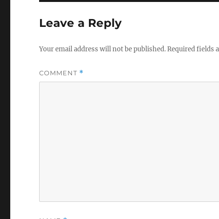
Leave a Reply
Your email address will not be published.
Required fields
COMMENT
*