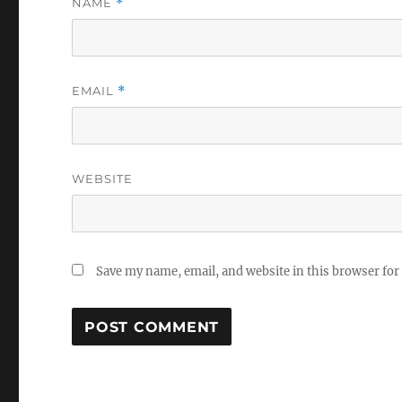
NAME
*
EMAIL
*
WEBSITE
Save my name, email, and website in this browser for