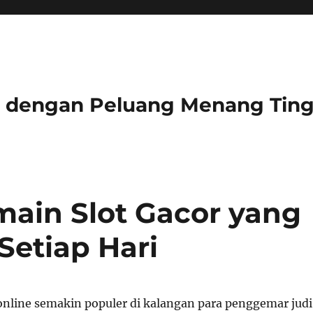
r dengan Peluang Menang Ting
ain Slot Gacor yang
etiap Hari
online semakin populer di kalangan para penggemar judi