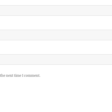
 the next time I comment.