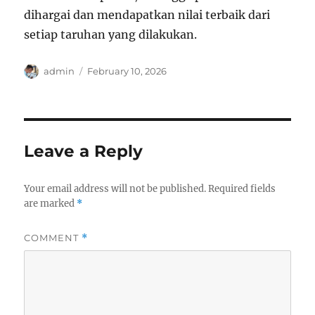
dihargai dan mendapatkan nilai terbaik dari
setiap taruhan yang dilakukan.
Author
Posted
admin
February 10, 2026
on
Leave a Reply
Your email address will not be published.
Required fields
are marked
*
COMMENT
*