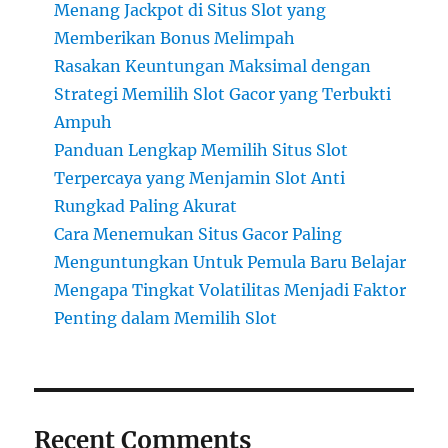
Menang Jackpot di Situs Slot yang
Memberikan Bonus Melimpah
Rasakan Keuntungan Maksimal dengan
Strategi Memilih Slot Gacor yang Terbukti
Ampuh
Panduan Lengkap Memilih Situs Slot
Terpercaya yang Menjamin Slot Anti
Rungkad Paling Akurat
Cara Menemukan Situs Gacor Paling
Menguntungkan Untuk Pemula Baru Belajar
Mengapa Tingkat Volatilitas Menjadi Faktor
Penting dalam Memilih Slot
Recent Comments