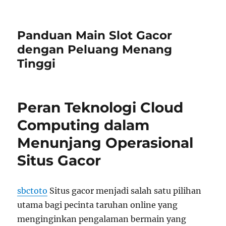
Panduan Main Slot Gacor
dengan Peluang Menang
Tinggi
Peran Teknologi Cloud
Computing dalam
Menunjang Operasional
Situs Gacor
sbctoto
Situs gacor menjadi salah satu pilihan
utama bagi pecinta taruhan online yang
menginginkan pengalaman bermain yang