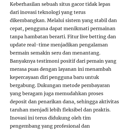
Keberhasilan sebuah situs gacor tidak lepas
dari inovasi teknologi yang terus
dikembangkan. Melalui sistem yang stabil dan
cepat, pengguna dapat menikmati permainan
tanpa hambatan berarti. Fitur live betting dan
update real-time menjadikan pengalaman
bermain semakin seru dan menantang.
Banyaknya testimoni positif dari pemain yang
merasa puas dengan layanan ini menambah
kepercayaan diri pengguna baru untuk
bergabung. Dukungan metode pembayaran
yang beragam juga memudahkan proses
deposit dan penarikan dana, sehingga aktivitas
taruhan menjadi lebih fleksibel dan praktis.
Inovasi ini terus didukung oleh tim
pengembang yang profesional dan