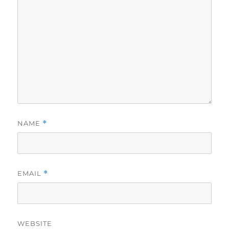
NAME
*
EMAIL
*
WEBSITE