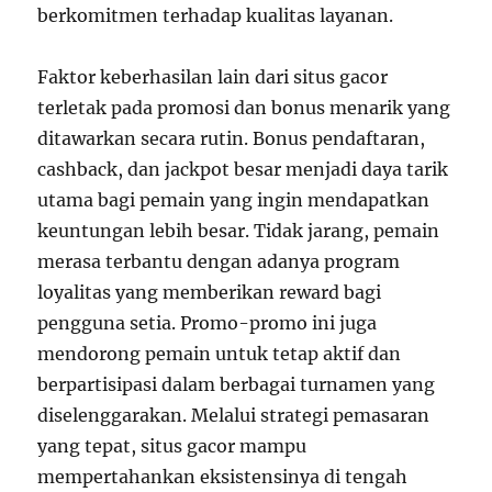
berkomitmen terhadap kualitas layanan.
Faktor keberhasilan lain dari situs gacor
terletak pada promosi dan bonus menarik yang
ditawarkan secara rutin. Bonus pendaftaran,
cashback, dan jackpot besar menjadi daya tarik
utama bagi pemain yang ingin mendapatkan
keuntungan lebih besar. Tidak jarang, pemain
merasa terbantu dengan adanya program
loyalitas yang memberikan reward bagi
pengguna setia. Promo-promo ini juga
mendorong pemain untuk tetap aktif dan
berpartisipasi dalam berbagai turnamen yang
diselenggarakan. Melalui strategi pemasaran
yang tepat, situs gacor mampu
mempertahankan eksistensinya di tengah