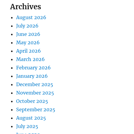
Archives
August 2026
July 2026
June 2026
May 2026
April 2026
March 2026
February 2026
January 2026
December 2025
November 2025
October 2025
September 2025
August 2025
July 2025