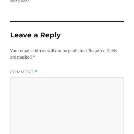
on
slot gacor
Leave a Reply
Your email address will not be published.
Required fields
are marked
*
COMMENT
*