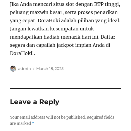
Jika Anda mencari situs slot dengan RTP tinggi,
peluang maxwin besar, serta proses penarikan
yang cepat, DoraHoki adalah pilihan yang ideal.
Jangan lewatkan kesempatan untuk
mendapatkan hadiah menarik hari ini. Daftar
segera dan capailah jackpot impian Anda di
DoraHoki!.
Author
Posted
admin
March 18, 2025
on
Leave a Reply
Your email address will not be published.
Required fields
are marked
*