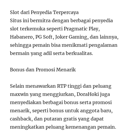
Slot dari Penyedia Terpercaya
Situs ini bermitra dengan berbagai penyedia
slot terkemuka seperti Pragmatic Play,
Habanero, PG Soft, Joker Gaming, dan lainnya,
sehingga pemain bisa menikmati pengalaman
bermain yang adil serta berkualitas.
Bonus dan Promosi Menarik
Selain menawarkan RTP tinggi dan peluang
maxwin yang menggiurkan, DoraHoki juga
menyediakan berbagai bonus serta promosi
menarik, seperti bonus untuk anggota baru,
cashback, dan putaran gratis yang dapat
meningkatkan peluang kemenangan pemain.