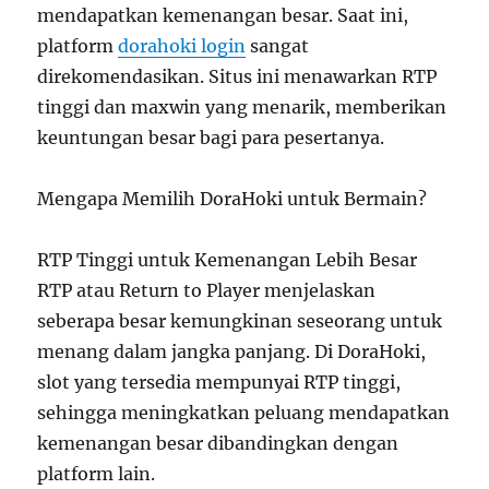
mendapatkan kemenangan besar. Saat ini,
platform
dorahoki login
sangat
direkomendasikan. Situs ini menawarkan RTP
tinggi dan maxwin yang menarik, memberikan
keuntungan besar bagi para pesertanya.
Mengapa Memilih DoraHoki untuk Bermain?
RTP Tinggi untuk Kemenangan Lebih Besar
RTP atau Return to Player menjelaskan
seberapa besar kemungkinan seseorang untuk
menang dalam jangka panjang. Di DoraHoki,
slot yang tersedia mempunyai RTP tinggi,
sehingga meningkatkan peluang mendapatkan
kemenangan besar dibandingkan dengan
platform lain.