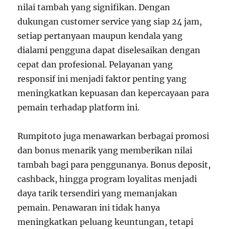
nilai tambah yang signifikan. Dengan
dukungan customer service yang siap 24 jam,
setiap pertanyaan maupun kendala yang
dialami pengguna dapat diselesaikan dengan
cepat dan profesional. Pelayanan yang
responsif ini menjadi faktor penting yang
meningkatkan kepuasan dan kepercayaan para
pemain terhadap platform ini.
Rumpitoto juga menawarkan berbagai promosi
dan bonus menarik yang memberikan nilai
tambah bagi para penggunanya. Bonus deposit,
cashback, hingga program loyalitas menjadi
daya tarik tersendiri yang memanjakan
pemain. Penawaran ini tidak hanya
meningkatkan peluang keuntungan, tetapi