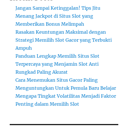
Jangan Sampai Ketinggalan! Tips Jitu
Menang Jackpot di Situs Slot yang
Memberikan Bonus Melimpah
Rasakan Keuntungan Maksimal dengan
Strategi Memilih Slot Gacor yang Terbukti
Ampuh
Panduan Lengkap Memilih Situs Slot
Terpercaya yang Menjamin Slot Anti
Rungkad Paling Akurat
Cara Menemukan Situs Gacor Paling
Menguntungkan Untuk Pemula Baru Belajar
Mengapa Tingkat Volatilitas Menjadi Faktor
Penting dalam Memilih Slot