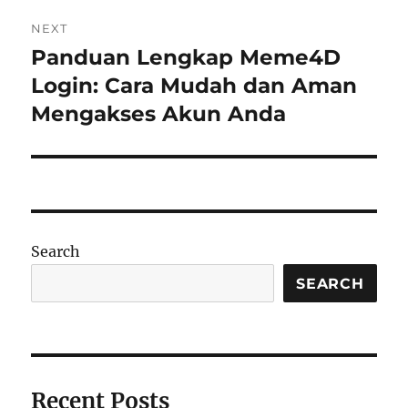
NEXT
Panduan Lengkap Meme4D
Next
post:
Login: Cara Mudah dan Aman
Mengakses Akun Anda
Search
SEARCH
Recent Posts