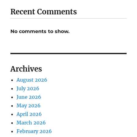
Recent Comments
No comments to show.
Archives
August 2026
July 2026
June 2026
May 2026
April 2026
March 2026
February 2026