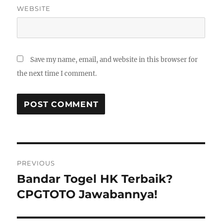
WEBSITE
Save my name, email, and website in this browser for
the next time I comment.
Post
PREVIOUS
navigation
Bandar Togel HK Terbaik?
Previous
post:
CPGTOTO Jawabannya!