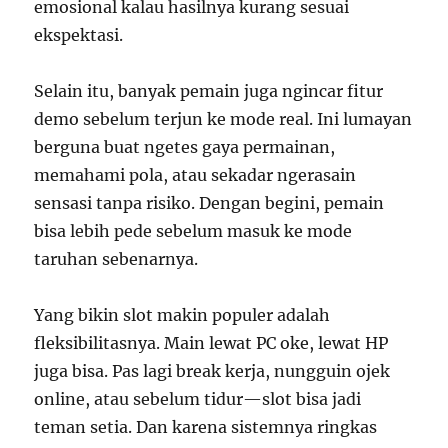
emosional kalau hasilnya kurang sesuai
ekspektasi.
Selain itu, banyak pemain juga ngincar fitur
demo sebelum terjun ke mode real. Ini lumayan
berguna buat ngetes gaya permainan,
memahami pola, atau sekadar ngerasain
sensasi tanpa risiko. Dengan begini, pemain
bisa lebih pede sebelum masuk ke mode
taruhan sebenarnya.
Yang bikin slot makin populer adalah
fleksibilitasnya. Main lewat PC oke, lewat HP
juga bisa. Pas lagi break kerja, nungguin ojek
online, atau sebelum tidur—slot bisa jadi
teman setia. Dan karena sistemnya ringkas