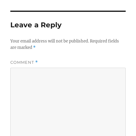
Leave a Reply
Your email address will not be published.
Required fields
are marked
*
COMMENT
*