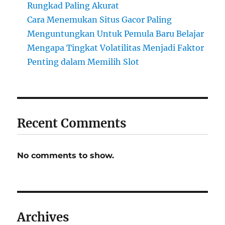
Rungkad Paling Akurat
Cara Menemukan Situs Gacor Paling
Menguntungkan Untuk Pemula Baru Belajar
Mengapa Tingkat Volatilitas Menjadi Faktor
Penting dalam Memilih Slot
Recent Comments
No comments to show.
Archives