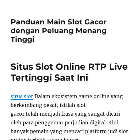
Panduan Main Slot Gacor
dengan Peluang Menang
Tinggi
Situs Slot Online RTP Live
Tertinggi Saat Ini
situs slot
Dalam ekosistem game online yang
berkembang pesat, istilah slot
gacor telah menjadi frasa yang sangat dicari
oleh para penggemar perjudian digital. Kini
banyak pemain yang mencari platform judi slot