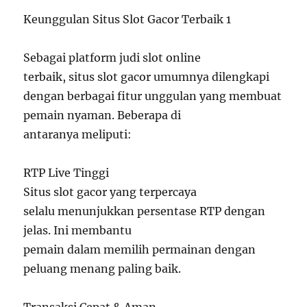
Keunggulan Situs Slot Gacor Terbaik 1
Sebagai platform judi slot online
terbaik, situs slot gacor umumnya dilengkapi
dengan berbagai fitur unggulan yang membuat
pemain nyaman. Beberapa di
antaranya meliputi:
RTP Live Tinggi
Situs slot gacor yang terpercaya
selalu menunjukkan persentase RTP dengan
jelas. Ini membantu
pemain dalam memilih permainan dengan
peluang menang paling baik.