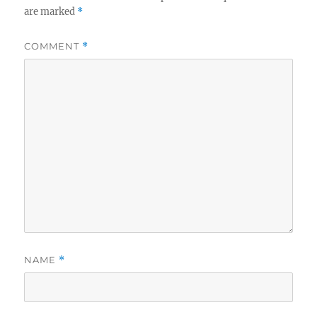
are marked
*
COMMENT
*
NAME
*