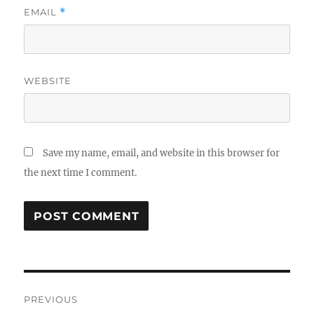
EMAIL
*
WEBSITE
Save my name, email, and website in this browser for
the next time I comment.
Post
PREVIOUS