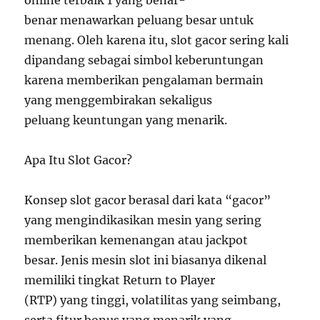
online terbaik 1 yang benar-
benar menawarkan peluang besar untuk
menang. Oleh karena itu, slot gacor sering kali
dipandang sebagai simbol keberuntungan
karena memberikan pengalaman bermain
yang menggembirakan sekaligus
peluang keuntungan yang menarik.
Apa Itu Slot Gacor?
Konsep slot gacor berasal dari kata “gacor”
yang mengindikasikan mesin yang sering
memberikan kemenangan atau jackpot
besar. Jenis mesin slot ini biasanya dikenal
memiliki tingkat Return to Player
(RTP) yang tinggi, volatilitas yang seimbang,