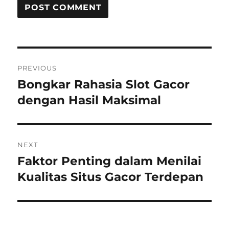
Post
PREVIOUS
navigation
Bongkar Rahasia Slot Gacor
Previous
post:
dengan Hasil Maksimal
NEXT
Faktor Penting dalam Menilai
Next
post:
Kualitas Situs Gacor Terdepan