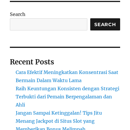
Search
SEARCH
Recent Posts
Cara Efektif Meningkatkan Konsentrasi Saat
Bermain Dalam Waktu Lama
Raih Keuntungan Konsisten dengan Strategi
Terbukti dari Pemain Berpengalaman dan
Ahli
Jangan Sampai Ketinggalan! Tips Jitu
Menang Jackpot di Situs Slot yang
Memberikan Bonus Melimpah