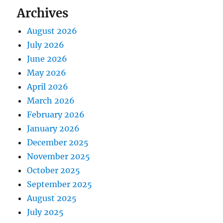
Archives
August 2026
July 2026
June 2026
May 2026
April 2026
March 2026
February 2026
January 2026
December 2025
November 2025
October 2025
September 2025
August 2025
July 2025