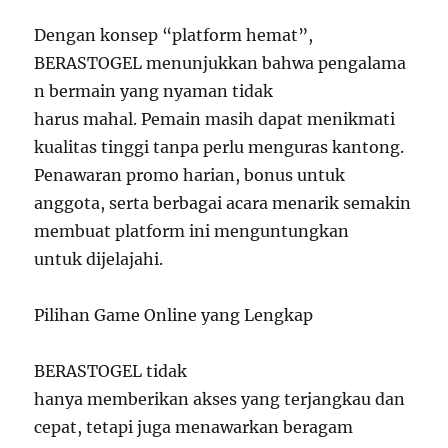
Dengan konsep “platform hemat”,
BERASTOGEL menunjukkan bahwa pengalama
n bermain yang nyaman tidak
harus mahal. Pemain masih dapat menikmati
kualitas tinggi tanpa perlu menguras kantong.
Penawaran promo harian, bonus untuk
anggota, serta berbagai acara menarik semakin
membuat platform ini menguntungkan
untuk dijelajahi.
Pilihan Game Online yang Lengkap
BERASTOGEL tidak
hanya memberikan akses yang terjangkau dan
cepat, tetapi juga menawarkan beragam