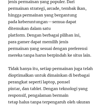
jenis permainan yang populer. Dari
permainan strategi, arcade, tembak ikan,
hingga permainan yang bergantung
pada keberuntungan—semua dapat
ditemukan dalam satu
platform. Dengan berbagai pilihan ini,
para gamer dapat memilih jenis
permainan yang sesuai dengan preferensi
mereka tanpa harus berpindah ke situs lain.
Tidak hanya itu, setiap permainan juga telah
dioptimalkan untuk dimainkan di berbagai
perangkat seperti laptop, ponsel
pintar, dan tablet. Dengan teknologi yang
responsif, pengalaman bermain
tetap halus tanpa terpengaruh oleh ukuran