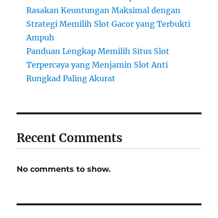
Rasakan Keuntungan Maksimal dengan
Strategi Memilih Slot Gacor yang Terbukti
Ampuh
Panduan Lengkap Memilih Situs Slot
Terpercaya yang Menjamin Slot Anti
Rungkad Paling Akurat
Recent Comments
No comments to show.