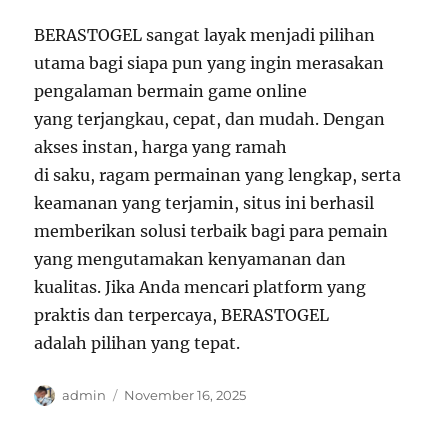
BERASTOGEL sangat layak menjadi pilihan
utama bagi siapa pun yang ingin merasakan
pengalaman bermain game online
yang terjangkau, cepat, dan mudah. Dengan
akses instan, harga yang ramah
di saku, ragam permainan yang lengkap, serta
keamanan yang terjamin, situs ini berhasil
memberikan solusi terbaik bagi para pemain
yang mengutamakan kenyamanan dan
kualitas. Jika Anda mencari platform yang
praktis dan terpercaya, BERASTOGEL
adalah pilihan yang tepat.
Author
Posted
admin
November 16, 2025
on