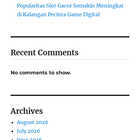
Popularitas Slot Gacor Semakin Meningkat
di Kalangan Pecinta Game Digital
Recent Comments
No comments to show.
Archives
August 2026
July 2026
June 2026