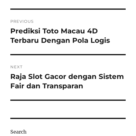
Post
PREVIOUS
navigation
Prediksi Toto Macau 4D
Previous
post:
Terbaru Dengan Pola Logis
NEXT
Raja Slot Gacor dengan Sistem
Next
post:
Fair dan Transparan
Search