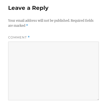
Leave a Reply
Your email address will not be published.
Required fields
are marked
*
COMMENT
*