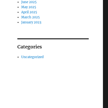
June 2025
May 2025
April 2025
March 2025
January 2023
Categories
Uncategorized