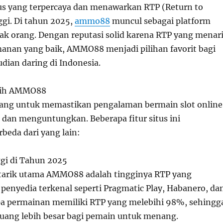
s yang terpercaya dan menawarkan RTP (Return to
ggi. Di tahun 2025,
ammo88
muncul sebagai platform
yak orang. Dengan reputasi solid karena RTP yang menar
anan yang baik, AMMO88 menjadi pilihan favorit bagi
dian daring di Indonesia.
lih AMMO88
ng untuk memastikan pengalaman bermain slot online
, dan menguntungkan. Beberapa fitur situs ini
eda dari yang lain:
ggi di Tahun 2025
 tarik utama AMMO88 adalah tingginya RTP yang
 penyedia terkenal seperti Pragmatic Play, Habanero, da
pa permainan memiliki RTP yang melebihi 98%, sehingg
ang lebih besar bagi pemain untuk menang.