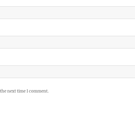
 the next time I comment.