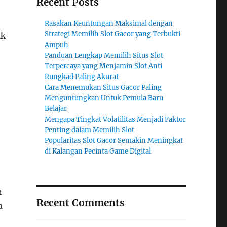
Recent Posts
Rasakan Keuntungan Maksimal dengan
Strategi Memilih Slot Gacor yang Terbukti
ik
Ampuh
Panduan Lengkap Memilih Situs Slot
Terpercaya yang Menjamin Slot Anti
Rungkad Paling Akurat
Cara Menemukan Situs Gacor Paling
Menguntungkan Untuk Pemula Baru
Belajar
Mengapa Tingkat Volatilitas Menjadi Faktor
Penting dalam Memilih Slot
Popularitas Slot Gacor Semakin Meningkat
di Kalangan Pecinta Game Digital
n
Recent Comments
a