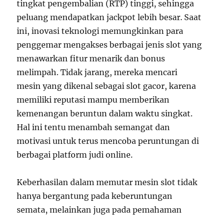
tingkat pengembalian (RTP) tinggi, sehingga
peluang mendapatkan jackpot lebih besar. Saat
ini, inovasi teknologi memungkinkan para
penggemar mengakses berbagai jenis slot yang
menawarkan fitur menarik dan bonus
melimpah. Tidak jarang, mereka mencari
mesin yang dikenal sebagai slot gacor, karena
memiliki reputasi mampu memberikan
kemenangan beruntun dalam waktu singkat.
Hal ini tentu menambah semangat dan
motivasi untuk terus mencoba peruntungan di
berbagai platform judi online.
Keberhasilan dalam memutar mesin slot tidak
hanya bergantung pada keberuntungan
semata, melainkan juga pada pemahaman