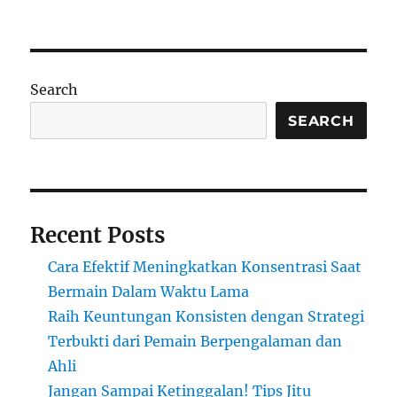
Search
SEARCH
Recent Posts
Cara Efektif Meningkatkan Konsentrasi Saat
Bermain Dalam Waktu Lama
Raih Keuntungan Konsisten dengan Strategi
Terbukti dari Pemain Berpengalaman dan
Ahli
Jangan Sampai Ketinggalan! Tips Jitu