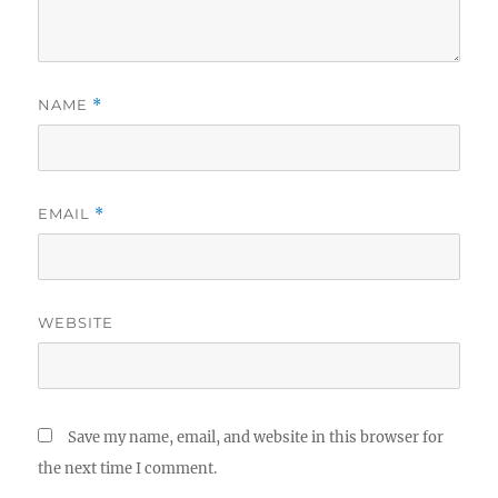
NAME
*
EMAIL
*
WEBSITE
Save my name, email, and website in this browser for
the next time I comment.