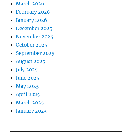
March 2026
February 2026
January 2026
December 2025
November 2025
October 2025
September 2025
August 2025
July 2025
June 2025
May 2025
April 2025
March 2025
January 2023