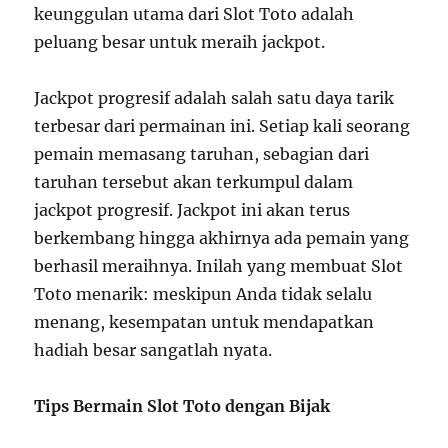
keunggulan utama dari Slot Toto adalah
peluang besar untuk meraih jackpot.
Jackpot progresif adalah salah satu daya tarik
terbesar dari permainan ini. Setiap kali seorang
pemain memasang taruhan, sebagian dari
taruhan tersebut akan terkumpul dalam
jackpot progresif. Jackpot ini akan terus
berkembang hingga akhirnya ada pemain yang
berhasil meraihnya. Inilah yang membuat Slot
Toto menarik: meskipun Anda tidak selalu
menang, kesempatan untuk mendapatkan
hadiah besar sangatlah nyata.
Tips Bermain Slot Toto dengan Bijak