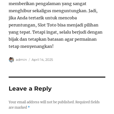
memberikan pengalaman yang sangat
menghibur sekaligus menguntungkan. Jadi,
jika Anda tertarik untuk mencoba
peruntungan, Slot Toto bisa menjadi pilihan
yang tepat. Tetapi ingat, selalu berjudi dengan
bijak dan tetapkan batasan agar permainan
tetap menyenangkan!
Author
Posted
admin
April 14, 2025
on
Leave a Reply
Your email address will not be published.
Required fields
are marked
*