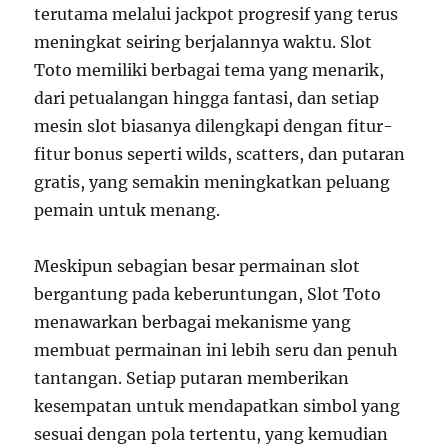
terutama melalui jackpot progresif yang terus
meningkat seiring berjalannya waktu. Slot
Toto memiliki berbagai tema yang menarik,
dari petualangan hingga fantasi, dan setiap
mesin slot biasanya dilengkapi dengan fitur-
fitur bonus seperti wilds, scatters, dan putaran
gratis, yang semakin meningkatkan peluang
pemain untuk menang.
Meskipun sebagian besar permainan slot
bergantung pada keberuntungan, Slot Toto
menawarkan berbagai mekanisme yang
membuat permainan ini lebih seru dan penuh
tantangan. Setiap putaran memberikan
kesempatan untuk mendapatkan simbol yang
sesuai dengan pola tertentu, yang kemudian