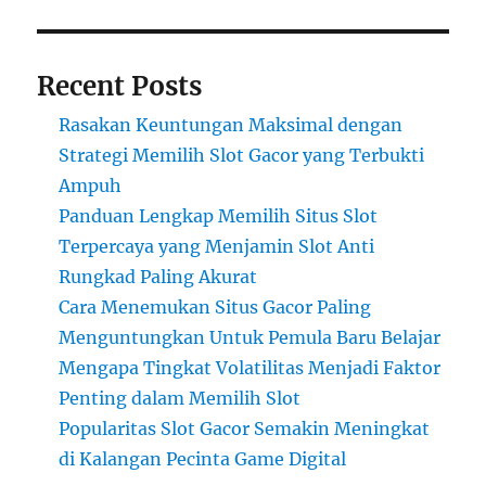
Recent Posts
Rasakan Keuntungan Maksimal dengan
Strategi Memilih Slot Gacor yang Terbukti
Ampuh
Panduan Lengkap Memilih Situs Slot
Terpercaya yang Menjamin Slot Anti
Rungkad Paling Akurat
Cara Menemukan Situs Gacor Paling
Menguntungkan Untuk Pemula Baru Belajar
Mengapa Tingkat Volatilitas Menjadi Faktor
Penting dalam Memilih Slot
Popularitas Slot Gacor Semakin Meningkat
di Kalangan Pecinta Game Digital