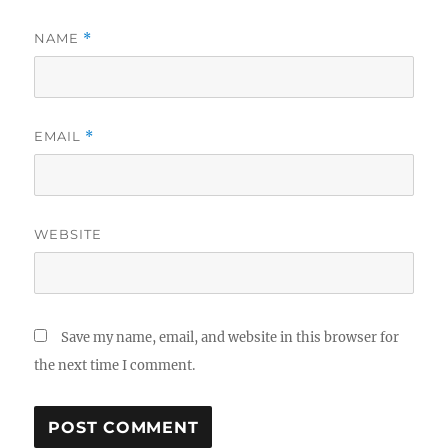
NAME
*
EMAIL
*
WEBSITE
Save my name, email, and website in this browser for
the next time I comment.