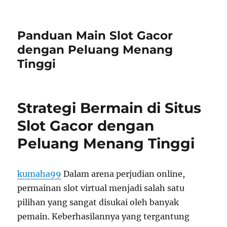
Panduan Main Slot Gacor
dengan Peluang Menang
Tinggi
Strategi Bermain di Situs
Slot Gacor dengan
Peluang Menang Tinggi
kumaha99
Dalam arena perjudian online,
permainan slot virtual menjadi salah satu
pilihan yang sangat disukai oleh banyak
pemain. Keberhasilannya yang tergantung