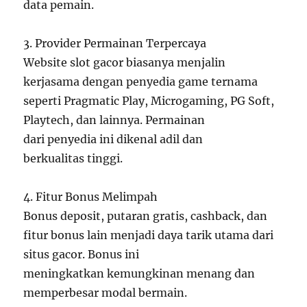
data pemain.
3. Provider Permainan Terpercaya
Website slot gacor biasanya menjalin
kerjasama dengan penyedia game ternama
seperti Pragmatic Play, Microgaming, PG Soft,
Playtech, dan lainnya. Permainan
dari penyedia ini dikenal adil dan
berkualitas tinggi.
4. Fitur Bonus Melimpah
Bonus deposit, putaran gratis, cashback, dan
fitur bonus lain menjadi daya tarik utama dari
situs gacor. Bonus ini
meningkatkan kemungkinan menang dan
memperbesar modal bermain.