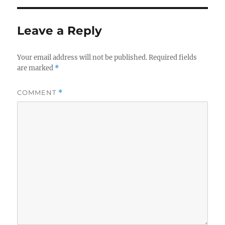
Leave a Reply
Your email address will not be published.
Required fields
are marked
*
COMMENT
*