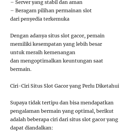
– Server yang stabil dan aman
– Beragam pilihan permainan slot
dari penyedia terkemuka
Dengan adanya situs slot gacor, pemain
memiliki kesempatan yang lebih besar
untuk meraih kemenangan
dan mengoptimalkan keuntungan saat
bermain.
Ciri-Ciri Situs Slot Gacor yang Perlu Diketahui
Supaya tidak tertipu dan bisa mendapatkan
pengalaman bermain yang optimal, berikut
adalah beberapa ciri dari situs slot gacor yang
dapat diandalkan: