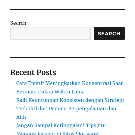
Search
SEARCH
Recent Posts
Cara Efektif Meningkatkan Konsentrasi Saat
Bermain Dalam Waktu Lama
Raih Keuntungan Konsisten dengan Strategi
Terbukti dari Pemain Berpengalaman dan
Ahli
Jangan Sampai Ketinggalan! Tips Jitu
Menang Jackpot di Situs Slot yang