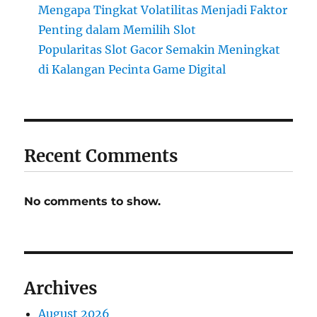
Mengapa Tingkat Volatilitas Menjadi Faktor
Penting dalam Memilih Slot
Popularitas Slot Gacor Semakin Meningkat
di Kalangan Pecinta Game Digital
Recent Comments
No comments to show.
Archives
August 2026