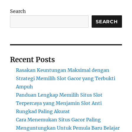
Search
SEARCH
Recent Posts
Rasakan Keuntungan Maksimal dengan
Strategi Memilih Slot Gacor yang Terbukti
Ampuh
Panduan Lengkap Memilih Situs Slot
Terpercaya yang Menjamin Slot Anti
Rungkad Paling Akurat
Cara Menemukan Situs Gacor Paling
Menguntungkan Untuk Pemula Baru Belajar