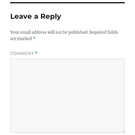
Leave a Reply
Your email address will not be published.
Required fields
are marked
*
COMMENT
*