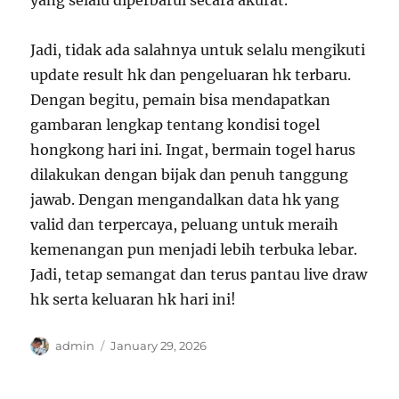
yang selalu diperbarui secara akurat.
Jadi, tidak ada salahnya untuk selalu mengikuti
update result hk dan pengeluaran hk terbaru.
Dengan begitu, pemain bisa mendapatkan
gambaran lengkap tentang kondisi togel
hongkong hari ini. Ingat, bermain togel harus
dilakukan dengan bijak dan penuh tanggung
jawab. Dengan mengandalkan data hk yang
valid dan terpercaya, peluang untuk meraih
kemenangan pun menjadi lebih terbuka lebar.
Jadi, tetap semangat dan terus pantau live draw
hk serta keluaran hk hari ini!
Author
Posted
admin
January 29, 2026
on